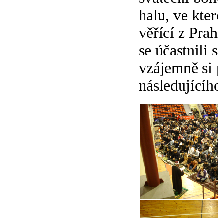
halu, ve kte
věřící z Prah
se účastnili
vzájemně si 
následujícíh