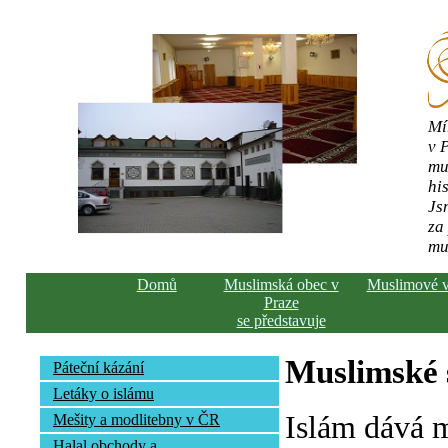
Mí
v 
mu
his
Js
za
mu
Domů
Muslimská obec v
Muslimové 
Praze
se představuje
Muslimské s
Páteční kázání
Letáky o islámu
Islám dává 
Mešity a modlitebny v ČR
Halal obchody a