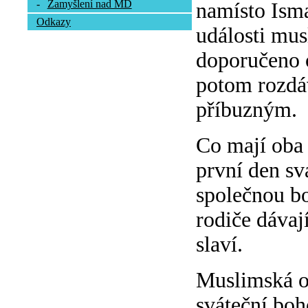
-
Zamyšlení nad MD
namísto Isma
Odkazy
události mus
doporučeno o
potom rozdá
příbuzným.
Co mají oba 
první den sv
společnou bo
rodiče dávaj
slaví.
Muslimská ob
sváteční boh