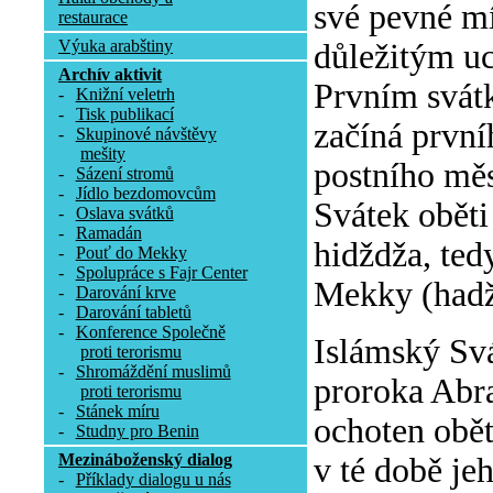
své pevné mí
restaurace
Výuka arabštiny
důležitým uc
Archív aktivit
Prvním svátk
-
Knižní veletrh
-
Tisk publikací
začíná první
-
Skupinové návštěvy
mešity
postního mě
-
Sázení stromů
-
Jídlo bezdomovcům
Svátek oběti
-
Oslava svátků
-
Ramadán
hidždža, ted
-
Pouť do Mekky
-
Spolupráce s Fajr Center
Mekky (hadž
-
Darování krve
-
Darování tabletů
-
Konference Společně
Islámský Sv
proti terorismu
-
Shromáždění muslimů
proroka Abra
proti terorismu
-
Stánek míru
ochoten obět
-
Studny pro Benin
Mezináboženský dialog
v té době je
-
Příklady dialogu u nás