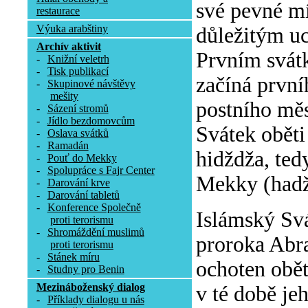
své pevné mí
restaurace
Výuka arabštiny
důležitým uc
Archív aktivit
Prvním svátk
-
Knižní veletrh
-
Tisk publikací
začíná první
-
Skupinové návštěvy
mešity
postního mě
-
Sázení stromů
-
Jídlo bezdomovcům
Svátek oběti
-
Oslava svátků
-
Ramadán
hidždža, ted
-
Pouť do Mekky
-
Spolupráce s Fajr Center
Mekky (hadž
-
Darování krve
-
Darování tabletů
-
Konference Společně
Islámský Sv
proti terorismu
-
Shromáždění muslimů
proroka Abra
proti terorismu
-
Stánek míru
ochoten obět
-
Studny pro Benin
Mezináboženský dialog
v té době je
-
Příklady dialogu u nás