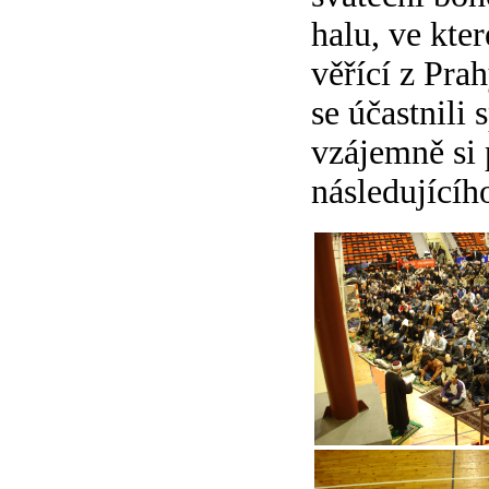
halu, ve kte
věřící z Prah
se účastnili
vzájemně si 
následujícíh