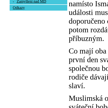
-
Zamyšlení nad MD
namísto Isma
Odkazy
události mus
doporučeno o
potom rozdá
příbuzným.
Co mají oba 
první den sv
společnou bo
rodiče dávaj
slaví.
Muslimská ob
sváteční boh