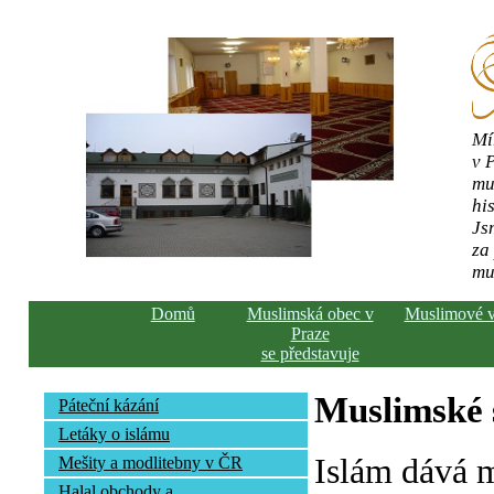
Mí
v 
mu
his
Js
za
mu
Domů
Muslimská obec v
Muslimové 
Praze
se představuje
Muslimské s
Páteční kázání
Letáky o islámu
Islám dává 
Mešity a modlitebny v ČR
Halal obchody a