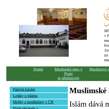
Mí
v 
mu
his
Js
za
mu
Domů
Muslimská obec v
Muslimové 
Praze
se představuje
Muslimské s
Páteční kázání
Letáky o islámu
Islám dává 
Mešity a modlitebny v ČR
Halal obchody a