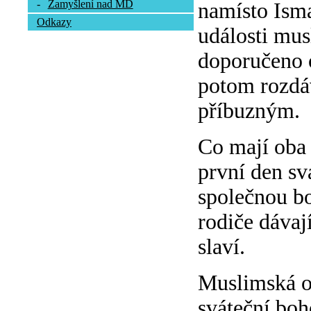
-
Zamyšlení nad MD
namísto Isma
Odkazy
události mus
doporučeno o
potom rozdá
příbuzným.
Co mají oba 
první den sv
společnou bo
rodiče dávaj
slaví.
Muslimská ob
sváteční boh