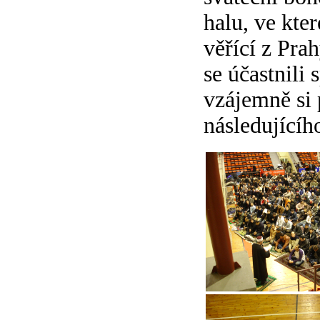
halu, ve kte
věřící z Prah
se účastnili
vzájemně si 
následujícíh