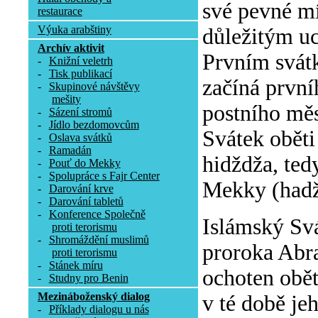
své pevné mí
restaurace
Výuka arabštiny
důležitým uc
Archív aktivit
Prvním svátk
-
Knižní veletrh
-
Tisk publikací
začíná první
-
Skupinové návštěvy
mešity
postního mě
-
Sázení stromů
-
Jídlo bezdomovcům
Svátek oběti
-
Oslava svátků
-
Ramadán
hidždža, ted
-
Pouť do Mekky
-
Spolupráce s Fajr Center
Mekky (hadž
-
Darování krve
-
Darování tabletů
-
Konference Společně
Islámský Sv
proti terorismu
-
Shromáždění muslimů
proroka Abra
proti terorismu
-
Stánek míru
ochoten obět
-
Studny pro Benin
Mezináboženský dialog
v té době je
-
Příklady dialogu u nás