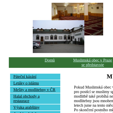
Domů
Muslimská obec v Praze
se představuje
M
Páteční kázání
Letáky o islámu
Pokud Muslimská obec v
Mešity a modlitebny v ČR
pro postící se muslimy s
modlitbě také probíhá n
Halal obchody a
modlitebny jsou mnohem 
restaurace
letech jsme na tento mě
Výuka arabštiny
Po skončení postního mě