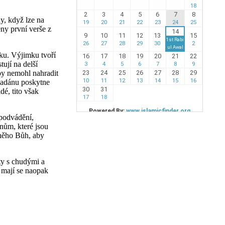
y, když lze na
ny první verše z
yku. Výjimku tvoří
tují na delší
by nemohl nahradit
madánu poskytne
é, tito však
 podvádění,
inům, které jsou
 něho Bůh, aby
ity s chudými a
a mají se naopak