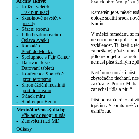
Archív aktivit
Svátek přerušení půstu (Í
-
Knižní veletrh
Ramadán je 9. měsíc islá
-
Tisk publikací
obloze spatřit srpek no
-
Skupinové návštěvy
Koránu.
mešity
-
Sázení stromů
V měsíci ramadánu se mus
-
Jídlo bezdomovcům
nemocní nebo příliš staří 
-
Oslava svátků
vzdálenost. Ti, kteří z
-
Ramadán
zameškaný půst v ramadá
-
Pouť do Mekky
jídlo nebo jeho hodnotu 
-
Spolupráce s Fajr Center
nemusí půst žádným způ
-
Darování krve
-
Darování tabletů
Nedílnou součástí půstu 
-
Konference Společně
zbytečného tlachání, nes
proti terorismu
zakázané. Prorok Muhamm
-
Shromáždění muslimů
zanechal jídla a pití.“
proti terorismu
-
Stánek míru
Půst pomáhá trénovat vůl
-
Studny pro Benin
trpícími. V tomto měsíci
Mezináboženský dialog
usmiřovat.
-
Příklady dialogu u nás
-
Zamyšlení nad MD
Odkazy