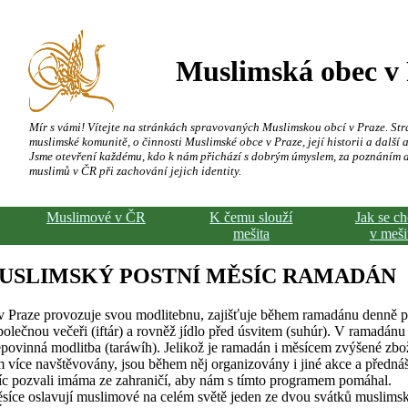
Muslimská obec v
Mír s vámi! Vítejte na stránkách spravovaných Muslimskou obcí v Praze. Str
muslimské komunitě, o činnosti Muslimské obce v Praze, její historii a další a
Jsme otevření každému, kdo k nám přichází s dobrým úmyslem, za poznáním 
muslimů v ČR při zachování jejich identity.
Muslimové v ČR
K čemu slouží
Jak se c
mešita
v meši
USLIMSKÝ POSTNÍ MĚSÍC RAMADÁN
 Praze provozuje svou modlitebnu, zajišťuje během ramadánu denně p
polečnou večeři (iftár) a rovněž jídlo před úsvitem (suhúr). V ramadánu
epovinná modlitba (taráwíh). Jelikož je ramadán i měsícem zvýšené zbo
více navštěvovány, jsou během něj organizovány i jiné akce a předná
síc pozvali imáma ze zahraničí, aby nám s tímto programem pomáhal.
síce oslavují muslimové na celém světě jeden ze dvou svátků muslims