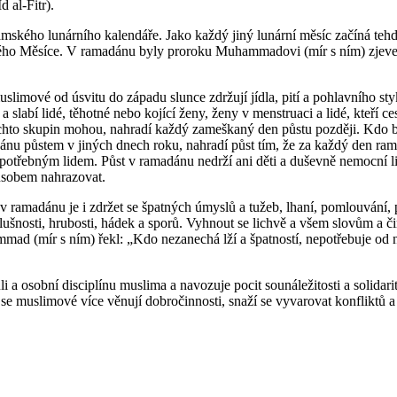
d al-Fitr).
mského lunárního kalendáře. Jako každý jiný lunární měsíc začíná tehd
vého Měsíce. V ramadánu byly proroku Muhammadovi (mír s ním) zjeve
limové od úsvitu do západu slunce zdržují jídla, pití a pohlavního st
a slabí lidé, těhotné nebo kojící ženy, ženy v menstruaci a lidé, kteří ces
 těchto skupin mohou, nahradí každý zameškaný den půstu později. Kdo 
nu půstem v jiných dnech roku, nahradí půst tím, že za každý den ra
potřebným lidem. Půst v ramadánu nedrží ani děti a duševně nemocní lid
sobem nahrazovat.
v ramadánu je i zdržet se špatných úmyslů a tužeb, lhaní, pomlouvání,
lušnosti, hrubosti, hádek a sporů. Vyhnout se lichvě a všem slovům a č
ad (mír s ním) řekl: „Kdo nezanechá lží a špatností, nepotřebuje od
i a osobní disciplínu muslima a navozuje pocit sounáležitosti a solidar
 se muslimové více věnují dobročinnosti, snaží se vyvarovat konfliktů 