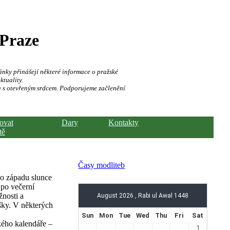
 Praze
ánky přinášejí některé informace o pražské
ktuality.
a s otevřeným srdcem. Podporujeme začlenění
hovat
Dary
Kontakty
tě
Časy modliteb
o západu slunce
 po večerní
žnosti a
šky. V některých
kého kalendáře –