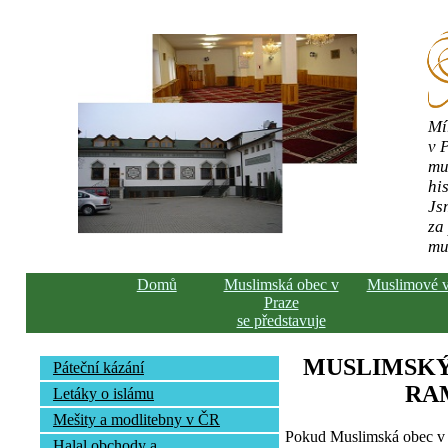
Mí
v 
mu
his
Js
za
mu
Domů
Muslimská obec v
Muslimové 
Praze
se představuje
MUSLIMSKÝ
Páteční kázání
RA
Letáky o islámu
Mešity a modlitebny v ČR
Pokud Muslimská obec v 
Halal obchody a