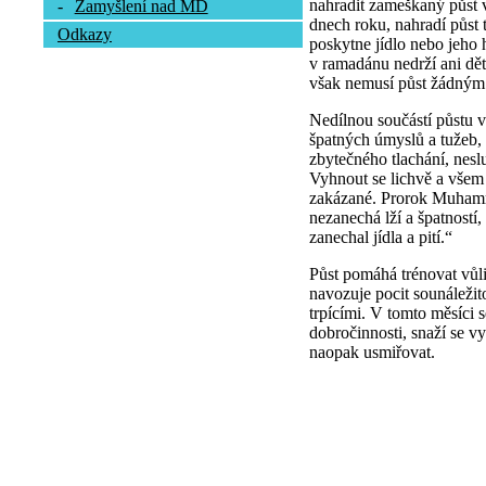
nahradit zameškaný půst 
-
Zamyšlení nad MD
dnech roku, nahradí půst
Odkazy
poskytne jídlo nebo jeho
v ramadánu nedrží ani dět
však nemusí půst žádným
Nedílnou součástí půstu v
špatných úmyslů a tužeb,
zbytečného tlachání, neslu
Vyhnout se lichvě a všem
zakázané. Prorok Muhamm
nezanechá lží a špatností
zanechal jídla a pití.“
Půst pomáhá trénovat vůli
navozuje pocit sounáležito
trpícími. V tomto měsíci 
dobročinnosti, snaží se vy
naopak usmiřovat.