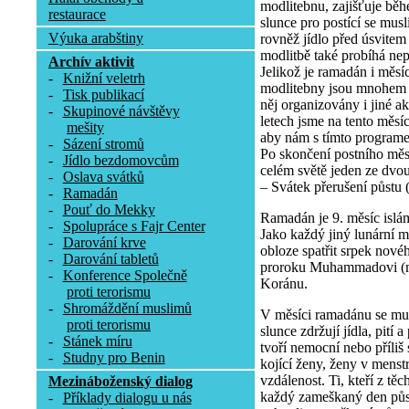
modlitebnu, zajišťuje b
restaurace
slunce pro postící se musl
Výuka arabštiny
rovněž jídlo před úsvitem
modlitbě také probíhá nep
Archív aktivit
Jelikož je ramadán i měs
-
Knižní veletrh
modlitebny jsou mnohem 
-
Tisk publikací
něj organizovány i jiné a
-
Skupinové návštěvy
letech jsme na tento měsí
mešity
aby nám s tímto program
-
Sázení stromů
Po skončení postního měs
-
Jídlo bezdomovcům
celém světě jeden ze dvo
-
Oslava svátků
– Svátek přerušení půstu (Í
-
Ramadán
-
Pouť do Mekky
Ramadán je 9. měsíc islá
-
Spolupráce s Fajr Center
Jako každý jiný lunární m
-
Darování krve
obloze spatřit srpek nov
-
Darování tabletů
proroku Muhammadovi (mí
-
Konference Společně
Koránu.
proti terorismu
-
Shromáždění muslimů
V měsíci ramadánu se mu
proti terorismu
slunce zdržují jídla, pití
-
Stánek míru
tvoří nemocní nebo příliš s
-
Studny pro Benin
kojící ženy, ženy v menstru
vzdálenost. Ti, kteří z tě
Mezináboženský dialog
každý zameškaný den půs
-
Příklady dialogu u nás