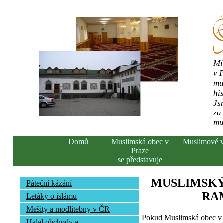
Mí
v 
mu
his
Js
za
mu
Domů
Muslimská obec v
Muslimové 
Praze
se představuje
MUSLIMSKÝ
Páteční kázání
RA
Letáky o islámu
Mešity a modlitebny v ČR
Pokud Muslimská obec v 
Halal obchody a