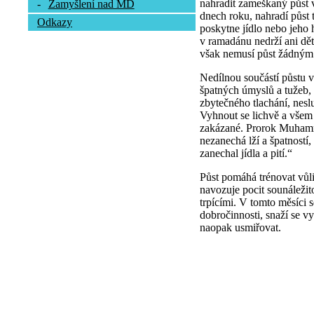
nahradit zameškaný půst 
-
Zamyšlení nad MD
dnech roku, nahradí půst
Odkazy
poskytne jídlo nebo jeho
v ramadánu nedrží ani dět
však nemusí půst žádným
Nedílnou součástí půstu v
špatných úmyslů a tužeb,
zbytečného tlachání, neslu
Vyhnout se lichvě a všem
zakázané. Prorok Muhamm
nezanechá lží a špatností
zanechal jídla a pití.“
Půst pomáhá trénovat vůli
navozuje pocit sounáležito
trpícími. V tomto měsíci 
dobročinnosti, snaží se vy
naopak usmiřovat.