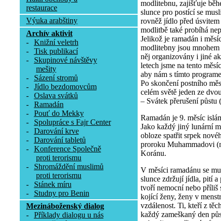
modlitebnu, zajišťuje b
restaurace
slunce pro postící se musl
Výuka arabštiny
rovněž jídlo před úsvitem
modlitbě také probíhá nep
Archív aktivit
Jelikož je ramadán i měs
-
Knižní veletrh
modlitebny jsou mnohem 
-
Tisk publikací
něj organizovány i jiné a
-
Skupinové návštěvy
letech jsme na tento měsí
mešity
aby nám s tímto program
-
Sázení stromů
Po skončení postního měs
-
Jídlo bezdomovcům
celém světě jeden ze dvo
-
Oslava svátků
– Svátek přerušení půstu (Í
-
Ramadán
-
Pouť do Mekky
Ramadán je 9. měsíc islá
-
Spolupráce s Fajr Center
Jako každý jiný lunární m
-
Darování krve
obloze spatřit srpek nov
-
Darování tabletů
proroku Muhammadovi (mí
-
Konference Společně
Koránu.
proti terorismu
-
Shromáždění muslimů
V měsíci ramadánu se mu
proti terorismu
slunce zdržují jídla, pití
-
Stánek míru
tvoří nemocní nebo příliš s
-
Studny pro Benin
kojící ženy, ženy v menstru
vzdálenost. Ti, kteří z tě
Mezináboženský dialog
každý zameškaný den půs
-
Příklady dialogu u nás