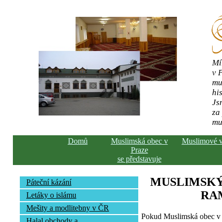
Mí
v 
mu
his
Js
za
mu
Domů
Muslimská obec v
Muslimové 
Praze
se představuje
MUSLIMSKÝ
Páteční kázání
RA
Letáky o islámu
Mešity a modlitebny v ČR
Pokud Muslimská obec v 
Halal obchody a