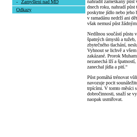
nahradit zameškaný půst 
-
Zamyšlení nad MD
dnech roku, nahradí půst
Odkazy
poskytne jídlo nebo jeho
v ramadánu nedrží ani dět
však nemusí půst žádným
Nedílnou součástí půstu v
špatných úmyslů a tužeb,
zbytečného tlachání, neslu
Vyhnout se lichvě a všem
zakázané. Prorok Muhamm
nezanechá lží a špatností
zanechal jídla a pití.“
Půst pomáhá trénovat vůli
navozuje pocit sounáležito
trpícími. V tomto měsíci 
dobročinnosti, snaží se vy
naopak usmiřovat.