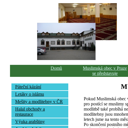
Domů
Muslimská obec v Praze
se představuje
M
Páteční kázání
Letáky o islámu
Pokud Muslimská obec v
Mešity a modlitebny v ČR
pro postící se muslimy s
modlitbě také probíhá n
Halal obchody a
modlitebny jsou mnohem 
restaurace
letech jsme na tento mě
Výuka arabštiny
Po skončení postního mě