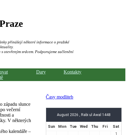
 Praze
ánky přinášejí některé informace o pražské
ktuality.
a s otevřeným srdcem. Podporujeme začlenění
hovat
Dary
Kontakty
tě
Časy modliteb
o západu slunce
 po večerní
žnosti a
šky. V některých
kého kalendáře –