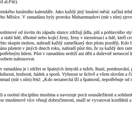
d al-Fitr).
mského lunárního kalendáře. Jako každý jiný lunární měsíc začíná tehd
vého Měsíce. V ramadánu byly proroku Muhammadovi (mír s ním) zjeve
limové od úsvitu do západu slunce zdržují jídla, pití a pohlavního st
a slabí lidé, těhotné nebo kojící ženy, ženy v menstruaci a lidé, kteří ces
 těchto skupin mohou, nahradí každý zameškaný den půstu později. Kdo 
nu půstem v jiných dnech roku, nahradí půst tím, že za každý den ra
potřebným lidem. Půst v ramadánu nedrží ani děti a duševně nemocní lid
sobem nahrazovat.
v ramadánu je i zdržet se špatných úmyslů a tužeb, lhaní, pomlouvání,
lušnosti, hrubosti, hádek a sporů. Vyhnout se lichvě a všem slovům a č
ad (mír s ním) řekl: „Kdo nezanechá lží a špatností, nepotřebuje od
i a osobní disciplínu muslima a navozuje pocit sounáležitosti a solidar
 se muslimové více věnují dobročinnosti, snaží se vyvarovat konfliktů 