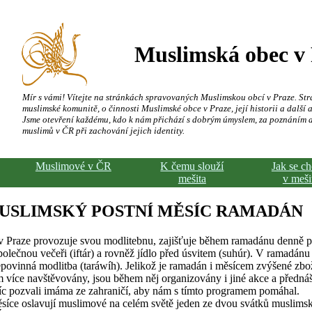
Muslimská obec v
Mír s vámi! Vítejte na stránkách spravovaných Muslimskou obcí v Praze. Str
muslimské komunitě, o činnosti Muslimské obce v Praze, její historii a další a
Jsme otevření každému, kdo k nám přichází s dobrým úmyslem, za poznáním 
muslimů v ČR při zachování jejich identity.
Muslimové v ČR
K čemu slouží
Jak se c
mešita
v meši
USLIMSKÝ POSTNÍ MĚSÍC RAMADÁN
 Praze provozuje svou modlitebnu, zajišťuje během ramadánu denně p
polečnou večeři (iftár) a rovněž jídlo před úsvitem (suhúr). V ramadánu
epovinná modlitba (taráwíh). Jelikož je ramadán i měsícem zvýšené zbo
více navštěvovány, jsou během něj organizovány i jiné akce a předná
síc pozvali imáma ze zahraničí, aby nám s tímto programem pomáhal.
síce oslavují muslimové na celém světě jeden ze dvou svátků muslims