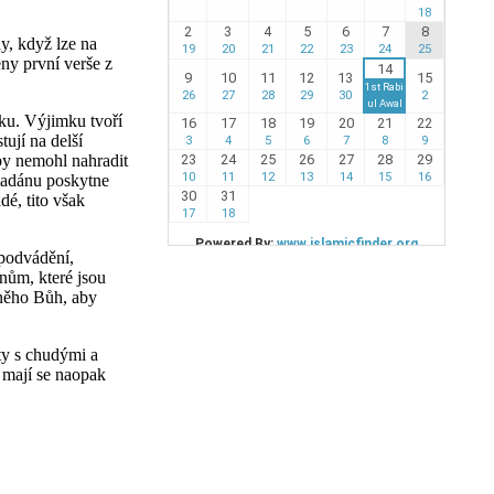
y, když lze na
ny první verše z
yku. Výjimku tvoří
tují na delší
by nemohl nahradit
madánu poskytne
é, tito však
 podvádění,
inům, které jsou
 něho Bůh, aby
ity s chudými a
a mají se naopak