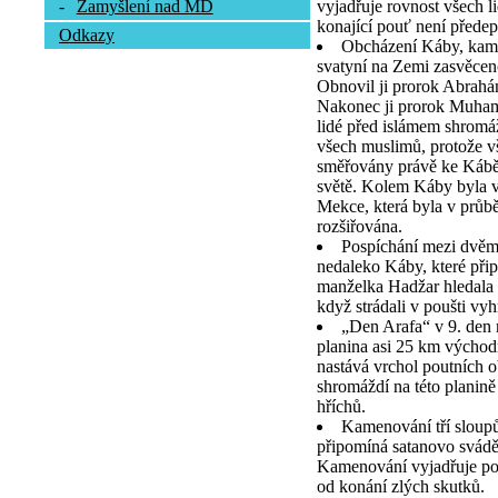
vyjadřuje rovnost všech l
-
Zamyšlení nad MD
konající pouť není předep
Odkazy
Obcházení Káby, kamen
svatyní na Zemi zasvěcen
Obnovil ji prorok Abrah
Nakonec ji prorok Muhamm
lidé před islámem shromá
všech muslimů, protože vš
směřovány právě ke Kábě,
světě. Kolem Káby byla v
Mekce, která byla v průb
rozšiřována.
Pospíchání mezi dvě
nedaleko Káby, které při
manželka Hadžar hledala 
když strádali v poušti vy
„Den Arafa“ v 9. den
planina asi 25 km výcho
nastává vrchol poutních o
shromáždí na této planině
hříchů.
Kamenování tří sloupů
připomíná satanovo svád
Kamenování vyjadřuje pou
od konání zlých skutků.