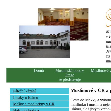
Mí
v 
mu
his
Js
za
mu
Domů
Muslimská obec v
Muslimové 
Praze
se představuje
Muslimové v ČR a
Páteční kázání
Letáky o islámu
Cesta do Mekky a vykonán
Mešity a modlitebny v ČR
muslimku i muslima nejen 
islámu, ale i jistým vrcho
Halal obchody a