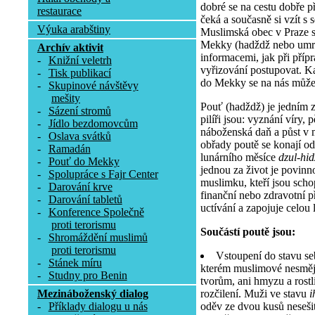
dobré se na cestu dobře př
restaurace
čeká a současně si vzít s 
Výuka arabštiny
Muslimská obec v Praze 
Mekky (hadždž nebo umra
Archív aktivit
informacemi, jak při příp
-
Knižní veletrh
vyřizování postupovat. K
-
Tisk publikací
do Mekky se na nás může 
-
Skupinové návštěvy
mešity
Pouť (hadždž) je jedním z 
-
Sázení stromů
pilíři jsou: vyznání víry, 
-
Jídlo bezdomovcům
náboženská daň a půst v 
-
Oslava svátků
obřady poutě se konají od
-
Ramadán
lunárního měsíce
dzul-hi
-
Pouť do Mekky
jednou za život je povinn
-
Spolupráce s Fajr Center
muslimku, kteří jsou scho
-
Darování krve
finanční nebo zdravotní 
-
Darování tabletů
uctívání a zapojuje celou l
-
Konference Společně
proti terorismu
Součástí poutě jsou:
-
Shromáždění muslimů
proti terorismu
Vstoupení do stavu se
-
Stánek míru
kterém muslimové nesmějí
-
Studny pro Benin
tvorům, ani hmyzu a rostli
rozčilení. Muži ve stavu
i
Mezináboženský dialog
oděv ze dvou kusů nesešit
-
Příklady dialogu u nás