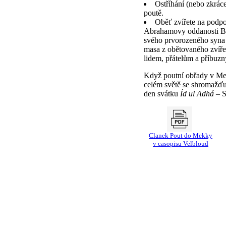
Ostříhání (nebo zkrác
poutě.
Oběť zvířete na podp
Abrahamovy oddanosti Bo
svého prvorozeného syna 
masa z obětovaného zvíře
lidem, přátelům a příbuz
Když poutní obřady v Me
celém světě se shromažďuj
den svátku
Íd ul Adhá
– S
Clanek Pout do Mekky
v casopisu Velbloud