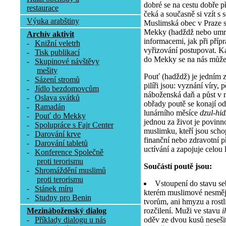
dobré se na cestu dobře př
restaurace
čeká a současně si vzít s 
Výuka arabštiny
Muslimská obec v Praze 
Mekky (hadždž nebo umra
Archív aktivit
informacemi, jak při příp
-
Knižní veletrh
vyřizování postupovat. K
-
Tisk publikací
do Mekky se na nás může 
-
Skupinové návštěvy
mešity
Pouť (hadždž) je jedním z 
-
Sázení stromů
pilíři jsou: vyznání víry, 
-
Jídlo bezdomovcům
náboženská daň a půst v 
-
Oslava svátků
obřady poutě se konají od
-
Ramadán
lunárního měsíce
dzul-hi
-
Pouť do Mekky
jednou za život je povinn
-
Spolupráce s Fajr Center
muslimku, kteří jsou scho
-
Darování krve
finanční nebo zdravotní 
-
Darování tabletů
uctívání a zapojuje celou l
-
Konference Společně
proti terorismu
Součástí poutě jsou:
-
Shromáždění muslimů
proti terorismu
Vstoupení do stavu se
-
Stánek míru
kterém muslimové nesmějí
-
Studny pro Benin
tvorům, ani hmyzu a rostli
rozčilení. Muži ve stavu
i
Mezináboženský dialog
oděv ze dvou kusů nesešit
-
Příklady dialogu u nás