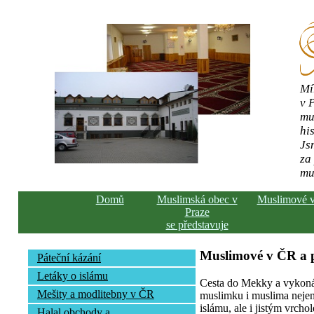
Mí
v 
mu
his
Js
za
mu
Domů
Muslimská obec v
Muslimové 
Praze
se představuje
Muslimové v ČR a
Páteční kázání
Letáky o islámu
Cesta do Mekky a vykonán
Mešity a modlitebny v ČR
muslimku i muslima nejen 
islámu, ale i jistým vrcho
Halal obchody a