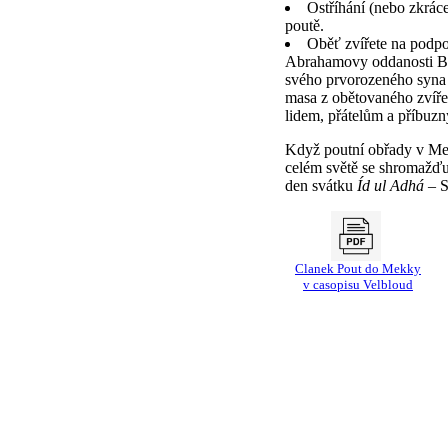
Ostříhání (nebo zkrác
poutě.
Oběť zvířete na podp
Abrahamovy oddanosti Bo
svého prvorozeného syna 
masa z obětovaného zvíře
lidem, přátelům a příbuz
Když poutní obřady v Me
celém světě se shromažďuj
den svátku
Íd ul Adhá
– S
Clanek Pout do Mekky
v casopisu Velbloud