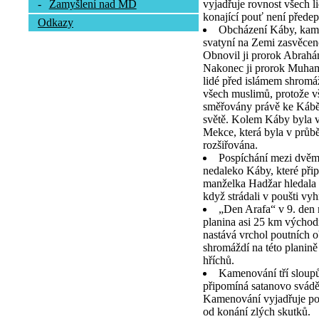
vyjadřuje rovnost všech l
-
Zamyšlení nad MD
konající pouť není předep
Odkazy
Obcházení Káby, kamen
svatyní na Zemi zasvěcen
Obnovil ji prorok Abrah
Nakonec ji prorok Muhamm
lidé před islámem shromá
všech muslimů, protože vš
směřovány právě ke Kábě,
světě. Kolem Káby byla v
Mekce, která byla v průb
rozšiřována.
Pospíchání mezi dvě
nedaleko Káby, které při
manželka Hadžar hledala 
když strádali v poušti vy
„Den Arafa“ v 9. den
planina asi 25 km výcho
nastává vrchol poutních o
shromáždí na této planině
hříchů.
Kamenování tří sloupů
připomíná satanovo svád
Kamenování vyjadřuje pou
od konání zlých skutků.