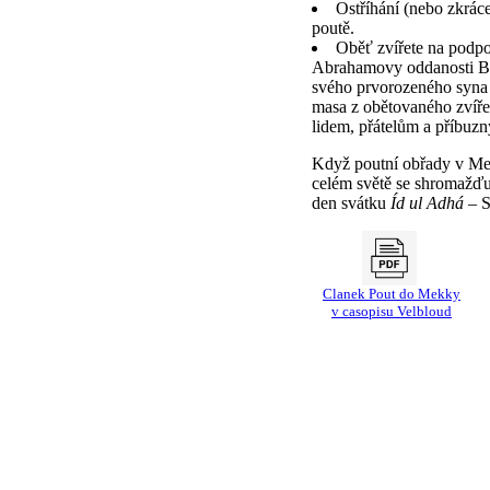
Ostříhání (nebo zkrác
poutě.
Oběť zvířete na podp
Abrahamovy oddanosti Bo
svého prvorozeného syna 
masa z obětovaného zvíře
lidem, přátelům a příbuz
Když poutní obřady v Me
celém světě se shromažďuj
den svátku
Íd ul Adhá
– S
Clanek Pout do Mekky
v casopisu Velbloud