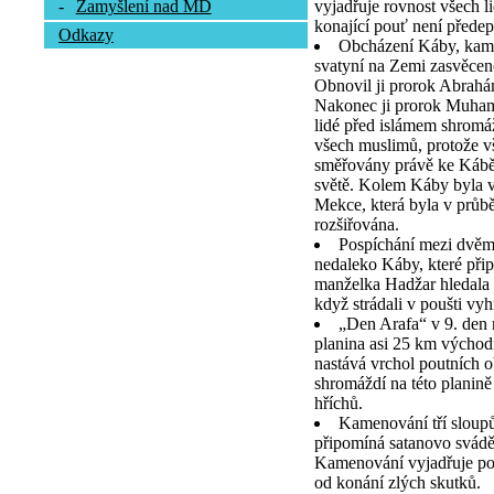
vyjadřuje rovnost všech l
-
Zamyšlení nad MD
konající pouť není předep
Odkazy
Obcházení Káby, kamen
svatyní na Zemi zasvěcen
Obnovil ji prorok Abrah
Nakonec ji prorok Muhamm
lidé před islámem shromá
všech muslimů, protože vš
směřovány právě ke Kábě,
světě. Kolem Káby byla v
Mekce, která byla v průb
rozšiřována.
Pospíchání mezi dvě
nedaleko Káby, které při
manželka Hadžar hledala 
když strádali v poušti vy
„Den Arafa“ v 9. den
planina asi 25 km výcho
nastává vrchol poutních o
shromáždí na této planině
hříchů.
Kamenování tří sloupů
připomíná satanovo svád
Kamenování vyjadřuje pou
od konání zlých skutků.