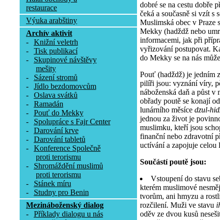
dobré se na cestu dobře př
restaurace
čeká a současně si vzít s 
Výuka arabštiny
Muslimská obec v Praze 
Mekky (hadždž nebo umra
Archív aktivit
informacemi, jak při příp
-
Knižní veletrh
vyřizování postupovat. K
-
Tisk publikací
do Mekky se na nás může 
-
Skupinové návštěvy
mešity
Pouť (hadždž) je jedním z 
-
Sázení stromů
pilíři jsou: vyznání víry, 
-
Jídlo bezdomovcům
náboženská daň a půst v 
-
Oslava svátků
obřady poutě se konají od
-
Ramadán
lunárního měsíce
dzul-hi
-
Pouť do Mekky
jednou za život je povinn
-
Spolupráce s Fajr Center
muslimku, kteří jsou scho
-
Darování krve
finanční nebo zdravotní 
-
Darování tabletů
uctívání a zapojuje celou l
-
Konference Společně
proti terorismu
Součástí poutě jsou:
-
Shromáždění muslimů
proti terorismu
Vstoupení do stavu se
-
Stánek míru
kterém muslimové nesmějí
-
Studny pro Benin
tvorům, ani hmyzu a rostli
rozčilení. Muži ve stavu
i
Mezináboženský dialog
oděv ze dvou kusů nesešit
-
Příklady dialogu u nás