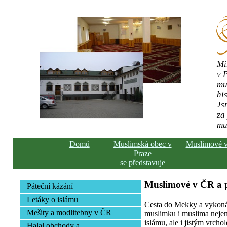
Mí
v 
mu
his
Js
za
mu
Domů
Muslimská obec v
Muslimové 
Praze
se představuje
Muslimové v ČR a
Páteční kázání
Letáky o islámu
Cesta do Mekky a vykonán
Mešity a modlitebny v ČR
muslimku i muslima nejen 
islámu, ale i jistým vrcho
Halal obchody a