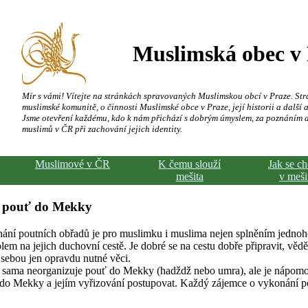
Muslimská obec v
Mír s vámi! Vítejte na stránkách spravovaných Muslimskou obcí v Praze. Str
muslimské komunitě, o činnosti Muslimské obce v Praze, její historii a další a
Jsme otevření každému, kdo k nám přichází s dobrým úmyslem, za poznáním 
muslimů v ČR při zachování jejich identity.
Muslimové v ČR
K čemu slouží
Jak se c
mešita
v meši
 pouť do Mekky
ní poutních obřadů je pro muslimku i muslima nejen splněním jednoho 
olem na jejich duchovní cestě. Je dobré se na cestu dobře připravit, vědě
s sebou jen opravdu nutné věci.
 sama neorganizuje pouť do Mekky (hadždž nebo umra), ale je nápom
ť do Mekky a jejím vyřizování postupovat. Každý zájemce o vykonání 