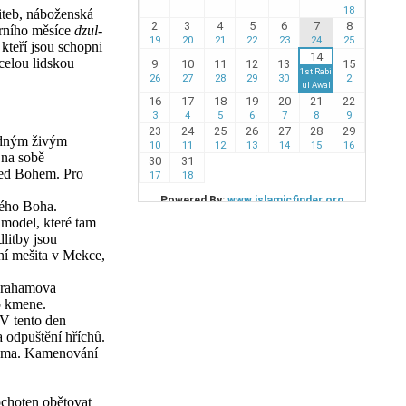
liteb, náboženská
árního měsíce
dzul-
kteří jsou schopni
celou lidskou
žádným živým
 na sobě
před Bohem. Pro
ného Boha.
model, které tam
litby jsou
ní mešita v Mekce,
brahamova
o kmene.
 V tento den
a odpuštění hříchů.
hama. Kamenování
choten obětovat