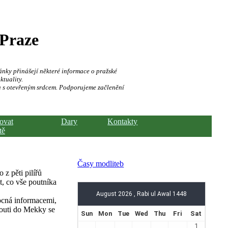
 Praze
ánky přinášejí některé informace o pražské
ktuality.
a s otevřeným srdcem. Podporujeme začlenění
hovat
Dary
Kontakty
tě
Časy modliteb
z pěti pilířů
t, co vše poutníka
ocná informacemi,
pouti do Mekky se