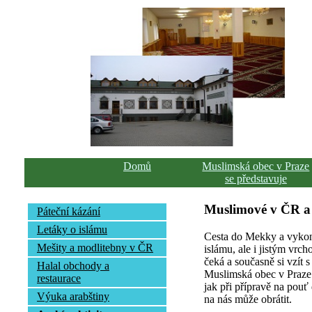
Domů
Muslimská obec v Praze
se představuje
Muslimové v ČR a
Páteční kázání
Letáky o islámu
Cesta do Mekky a vykoná
Mešity a modlitebny v ČR
islámu, ale i jistým vrch
čeká a současně si vzít 
Halal obchody a
Muslimská obec v Praze
restaurace
jak při přípravě na pou
Výuka arabštiny
na nás může obrátit.