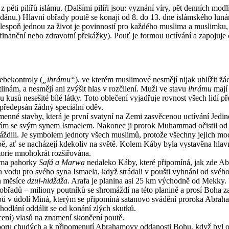
 pěti pilířů islámu. (Dalšími pilíři jsou: vyznání víry, pět denních mod
adánu.) Hlavní obřady poutě se konají od 8. do 13. dne islámského lun
lespoň jednou za život je povinností pro každého muslima a muslimku, 
 finanční nebo zdravotní překážky). Pouť je formou uctívání a zapojuje 
ebekontroly (
„ihrámu“
), ve kterém muslimové nesmějí nijak ublížit 
linám, a nesmějí ani zvýšit hlas v rozčilení. Muži ve stavu
ihrámu
mají
kusů nesešité bílé látky. Toto oblečení vyjadřuje rovnost všech lidí 
 předepsán žádný speciální oděv.
nné stavby, která je první svatyní na Zemi zasvěcenou uctívání Jedi
hám se svým synem Ismaelem. Nakonec ji prorok Muhammad očistil od 
áždili. Je symbolem jednoty všech muslimů, protože všechny jejich mod
, ať se nacházejí kdekoliv na světě. Kolem Káby byla vystavěna hlav
torie mnohokrát rozšiřována.
ěma pahorky
Safá a Marwa
nedaleko Káby, které připomíná, jak zde A
 vodu pro svého syna Ismaela, když strádali v poušti vyhnáni od svéh
n měsíce
dzul-hidždža
. Arafa je planina asi 25 km východně od Mekky.
obřadů – miliony poutníků se shromáždí na této planině a prosí Boha z
pů v údolí Miná, kterým se připomíná satanovo svádění proroka Abra
hodlání oddálit se od konání zlých skutků.
cení) vlasů na znamení skončení poutě.
poru chudých a k připomenutí Abrahamovy oddanosti Bohu, když byl o