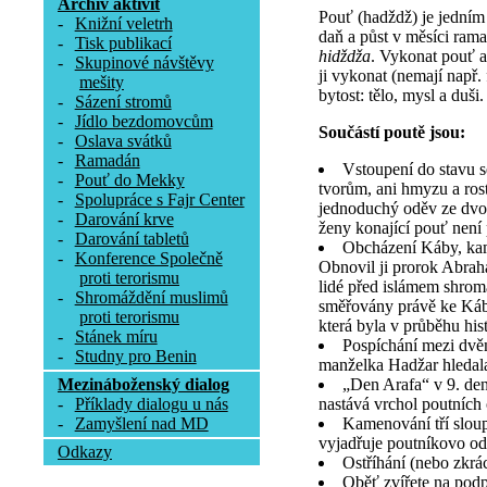
Archív aktivit
Pouť (hadždž) je jedním z
-
Knižní veletrh
daň a půst v měsíci ram
-
Tisk publikací
hidždža
. Vykonat pouť a
-
Skupinové návštěvy
ji vykonat (nemají např.
mešity
bytost: tělo, mysl a duši.
-
Sázení stromů
-
Jídlo bezdomovcům
Součástí poutě jsou:
-
Oslava svátků
-
Ramadán
Vstoupení do stavu s
-
Pouť do Mekky
tvorům, ani hmyzu a rost
-
Spolupráce s Fajr Center
jednoduchý oděv ze dvou 
-
Darování krve
ženy konající pouť není
-
Darování tabletů
Obcházení Káby, kame
-
Konference Společně
Obnovil ji prorok Abra
proti terorismu
lidé před islámem shrom
-
Shromáždění muslimů
směřovány právě ke Kábě
proti terorismu
která byla v průběhu his
-
Stánek míru
Pospíchání mezi dv
-
Studny pro Benin
manželka Hadžar hledala
„Den Arafa“ v 9. de
Mezináboženský dialog
nastává vrchol poutních 
-
Příklady dialogu u nás
Kamenování tří slou
-
Zamyšlení nad MD
vyjadřuje poutníkovo od
Odkazy
Ostříhání (nebo zkrá
Oběť zvířete na pod