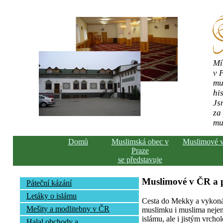
Mí
v 
mu
his
Js
za
mu
Domů
Muslimská obec v
Muslimové 
Praze
se představuje
Muslimové v ČR a
Páteční kázání
Letáky o islámu
Cesta do Mekky a vykonán
Mešity a modlitebny v ČR
muslimku i muslima nejen 
islámu, ale i jistým vrcho
Halal obchody a