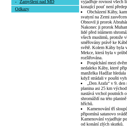
vyjadřuje rovnost všech l
-
Zamyšlení nad MD
konající pouť není předep
Odkazy
Obcházení Káby, kamen
svatyní na Zemi zasvěcen
Obnovil ji prorok Abrah
Nakonec ji prorok Muhamm
lidé před islámem shromá
všech muslimů, protože vš
směřovány právě ke Kábě,
světě. Kolem Káby byla v
Mekce, která byla v průb
rozšiřována.
Pospíchání mezi dvě
nedaleko Káby, které při
manželka Hadžar hledala 
když strádali v poušti vy
„Den Arafa“ v 9. den
planina asi 25 km výcho
nastává vrchol poutních o
shromáždí na této planině
hříchů.
Kamenování tří sloupů
připomíná satanovo svád
Kamenování vyjadřuje pou
od konání zlých skutků.