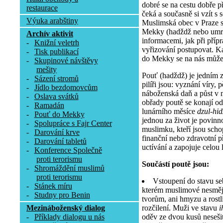
dobré se na cestu dobře př
restaurace
čeká a současně si vzít s 
Výuka arabštiny
Muslimská obec v Praze 
Mekky (hadždž nebo umra
Archív aktivit
informacemi, jak při příp
-
Knižní veletrh
vyřizování postupovat. K
-
Tisk publikací
do Mekky se na nás může 
-
Skupinové návštěvy
mešity
Pouť (hadždž) je jedním z 
-
Sázení stromů
pilíři jsou: vyznání víry, 
-
Jídlo bezdomovcům
náboženská daň a půst v 
-
Oslava svátků
obřady poutě se konají od
-
Ramadán
lunárního měsíce
dzul-hi
-
Pouť do Mekky
jednou za život je povinn
-
Spolupráce s Fajr Center
muslimku, kteří jsou scho
-
Darování krve
finanční nebo zdravotní 
-
Darování tabletů
uctívání a zapojuje celou l
-
Konference Společně
proti terorismu
Součástí poutě jsou:
-
Shromáždění muslimů
proti terorismu
Vstoupení do stavu se
-
Stánek míru
kterém muslimové nesmějí
-
Studny pro Benin
tvorům, ani hmyzu a rostli
rozčilení. Muži ve stavu
i
Mezináboženský dialog
oděv ze dvou kusů nesešit
-
Příklady dialogu u nás