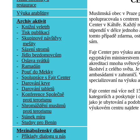
C
restaurace
Výuka arabštiny
Muslimská obec v Praze p
spolupracovala s centrem
Archív aktivit
Center v Káhiře. Každý r
-
Knižní veletrh
stipendií v délce jednoho
-
Tisk publikací
tomto případě zdarma, osta
-
Skupinové návštěvy
sám.
mešity
-
Sázení stromů
Fajr Center pro výuku ara
-
Jídlo bezdomovcům
egyptským ministerstvem p
-
Oslava svátků
akreditaci mnoha světovýc
-
Ramadán
školství z celého světa. 
-
Pouť do Mekky
ambasádami v zahraničí. V
-
Spolupráce s Fajr Center
specializovaní na výuku a
-
Darování krve
-
Darování tabletů
Fajr center má více než 1
-
Konference Společně
kategoriích a poskytuje i 
proti terorismu
jako je ubytování a podob
-
Shromáždění muslimů
výukovém centru najdete 
proti terorismu
-
Stánek míru
-
Studny pro Benin
Mezináboženský dialog
-
Příklady dialogu u nás