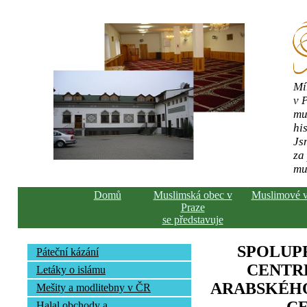
Mí
v 
mu
his
Js
za
mu
Domů
Muslimská obec v
Muslimové 
Praze
se představuje
SPOLUP
Páteční kázání
CENTR
Letáky o islámu
ARABSKÉHO
Mešity a modlitebny v ČR
Halal obchody a