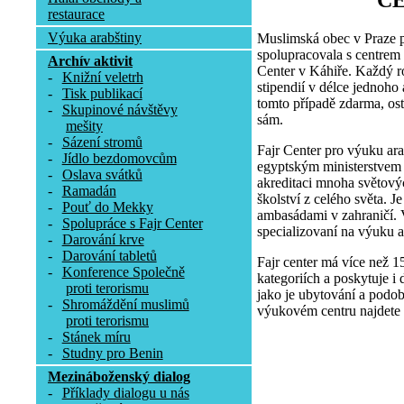
C
restaurace
Výuka arabštiny
Muslimská obec v Praze p
spolupracovala s centrem
Archív aktivit
Center v Káhiře. Každý r
-
Knižní veletrh
stipendií v délce jednoho
-
Tisk publikací
tomto případě zdarma, osta
-
Skupinové návštěvy
sám.
mešity
-
Sázení stromů
Fajr Center pro výuku ara
-
Jídlo bezdomovcům
egyptským ministerstvem p
-
Oslava svátků
akreditaci mnoha světovýc
-
Ramadán
školství z celého světa. 
-
Pouť do Mekky
ambasádami v zahraničí. V
-
Spolupráce s Fajr Center
specializovaní na výuku a
-
Darování krve
-
Darování tabletů
Fajr center má více než 1
-
Konference Společně
kategoriích a poskytuje i 
proti terorismu
jako je ubytování a podob
-
Shromáždění muslimů
výukovém centru najdete 
proti terorismu
-
Stánek míru
-
Studny pro Benin
Mezináboženský dialog
-
Příklady dialogu u nás