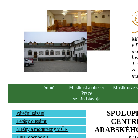
Mí
v 
mu
his
Js
za
mu
Domů
Muslimská obec v
Muslimové 
Praze
se představuje
SPOLUP
Páteční kázání
CENTR
Letáky o islámu
ARABSKÉHO
Mešity a modlitebny v ČR
Halal obchody a