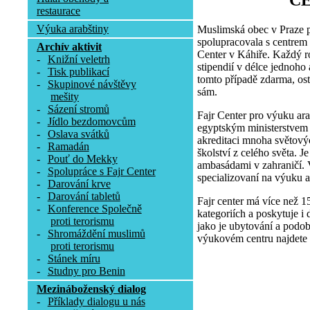
C
restaurace
Výuka arabštiny
Muslimská obec v Praze p
spolupracovala s centrem
Archív aktivit
Center v Káhiře. Každý r
-
Knižní veletrh
stipendií v délce jednoho
-
Tisk publikací
tomto případě zdarma, osta
-
Skupinové návštěvy
sám.
mešity
-
Sázení stromů
Fajr Center pro výuku ara
-
Jídlo bezdomovcům
egyptským ministerstvem p
-
Oslava svátků
akreditaci mnoha světovýc
-
Ramadán
školství z celého světa. 
-
Pouť do Mekky
ambasádami v zahraničí. V
-
Spolupráce s Fajr Center
specializovaní na výuku a
-
Darování krve
-
Darování tabletů
Fajr center má více než 1
-
Konference Společně
kategoriích a poskytuje i 
proti terorismu
jako je ubytování a podob
-
Shromáždění muslimů
výukovém centru najdete 
proti terorismu
-
Stánek míru
-
Studny pro Benin
Mezináboženský dialog
-
Příklady dialogu u nás