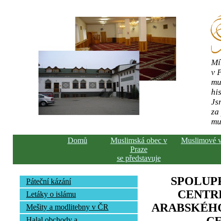
Mí
v 
mu
his
Js
za
mu
Domů
Muslimská obec v
Muslimové 
Praze
se představuje
SPOLUP
Páteční kázání
CENTR
Letáky o islámu
ARABSKÉHO
Mešity a modlitebny v ČR
Halal obchody a