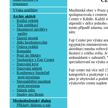
C
restaurace
Výuka arabštiny
Muslimská obec v Praze p
spolupracovala s centrem
Archív aktivit
Center v Káhiře. Každý r
-
Knižní veletrh
stipendií v délce jednoho
-
Tisk publikací
tomto případě zdarma, osta
-
Skupinové návštěvy
sám.
mešity
-
Sázení stromů
Fajr Center pro výuku ara
-
Jídlo bezdomovcům
egyptským ministerstvem p
-
Oslava svátků
akreditaci mnoha světovýc
-
Ramadán
školství z celého světa. 
-
Pouť do Mekky
ambasádami v zahraničí. V
-
Spolupráce s Fajr Center
specializovaní na výuku a
-
Darování krve
-
Darování tabletů
Fajr center má více než 1
-
Konference Společně
kategoriích a poskytuje i 
proti terorismu
jako je ubytování a podob
-
Shromáždění muslimů
výukovém centru najdete 
proti terorismu
-
Stánek míru
-
Studny pro Benin
Mezináboženský dialog
-
Příklady dialogu u nás