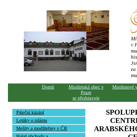
Mí
v 
mu
his
Js
za
mu
Domů
Muslimská obec v
Muslimové 
Praze
se představuje
SPOLUP
Páteční kázání
CENTR
Letáky o islámu
ARABSKÉHO
Mešity a modlitebny v ČR
Halal obchody a