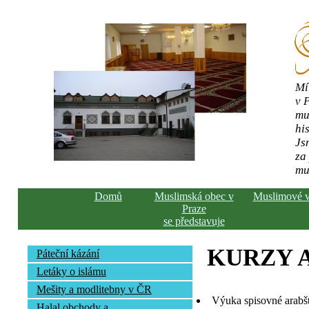
Mí
v 
mu
his
Js
za
mu
Domů
Muslimská obec v
Muslimové 
Praze
se představuje
KURZY 
Páteční kázání
Letáky o islámu
Mešity a modlitebny v ČR
Výuka spisovné arabš
Halal obchody a