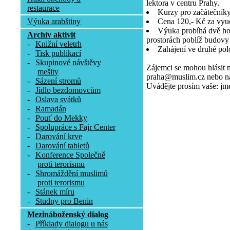
lektora v centru Prahy.
restaurace
Kurzy pro začátečníky 
Výuka arabštiny
Cena 120,- Kč za vyu
Výuka probíhá dvě ho
Archív aktivit
prostorách poblíž budov
-
Knižní veletrh
Zahájení ve druhé polo
-
Tisk publikací
-
Skupinové návštěvy
Zájemci se mohou hlásit 
mešity
praha@muslim.cz nebo na 
-
Sázení stromů
Uvádějte prosím vaše: jmén
-
Jídlo bezdomovcům
-
Oslava svátků
-
Ramadán
-
Pouť do Mekky
-
Spolupráce s Fajr Center
-
Darování krve
-
Darování tabletů
-
Konference Společně
proti terorismu
-
Shromáždění muslimů
proti terorismu
-
Stánek míru
-
Studny pro Benin
Mezináboženský dialog
-
Příklady dialogu u nás