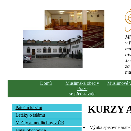
Mí
v 
mu
his
Js
za
mu
Domů
Muslimská obec v
Muslimové 
Praze
se představuje
KURZY 
Páteční kázání
Letáky o islámu
Mešity a modlitebny v ČR
Výuka spisovné arabš
Halal obchody a