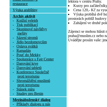
lektora v centru Prahy.
restaurace
Kurzy pro začátečníky 
Výuka arabštiny
Cena 120,- Kč za vyu
Výuka probíhá dvě ho
Archív aktivit
prostorách poblíž budov
-
Knižní veletrh
Zahájení ve druhé polo
-
Tisk publikací
-
Skupinové návštěvy
Zájemci se mohou hlásit 
mešity
praha@muslim.cz nebo na 
-
Sázení stromů
Uvádějte prosím vaše: jmén
-
Jídlo bezdomovcům
-
Oslava svátků
-
Ramadán
-
Pouť do Mekky
-
Spolupráce s Fajr Center
-
Darování krve
-
Darování tabletů
-
Konference Společně
proti terorismu
-
Shromáždění muslimů
proti terorismu
-
Stánek míru
-
Studny pro Benin
Mezináboženský dialog
-
Příklady dialogu u nás