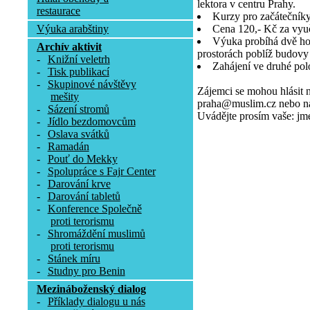
lektora v centru Prahy.
restaurace
Kurzy pro začátečníky 
Výuka arabštiny
Cena 120,- Kč za vyu
Výuka probíhá dvě ho
Archív aktivit
prostorách poblíž budov
-
Knižní veletrh
Zahájení ve druhé polo
-
Tisk publikací
-
Skupinové návštěvy
Zájemci se mohou hlásit 
mešity
praha@muslim.cz nebo na 
-
Sázení stromů
Uvádějte prosím vaše: jmén
-
Jídlo bezdomovcům
-
Oslava svátků
-
Ramadán
-
Pouť do Mekky
-
Spolupráce s Fajr Center
-
Darování krve
-
Darování tabletů
-
Konference Společně
proti terorismu
-
Shromáždění muslimů
proti terorismu
-
Stánek míru
-
Studny pro Benin
Mezináboženský dialog
-
Příklady dialogu u nás