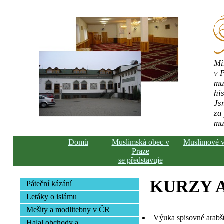
Mí
v 
mu
his
Js
za
mu
Domů
Muslimská obec v
Muslimové 
Praze
se představuje
KURZY 
Páteční kázání
Letáky o islámu
Mešity a modlitebny v ČR
Výuka spisovné arabš
Halal obchody a