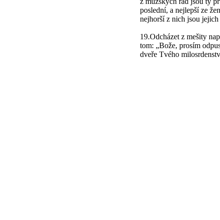
z mužských řad jsou ty prv
poslední, a nejlepší ze že
nejhorší z nich jsou jejich
19.Odcházet z mešity např
tom: „Bože, prosím odpus
dveře Tvého milosrdenstv