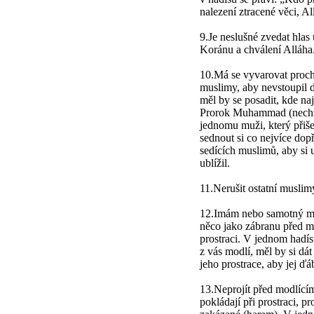
nalezení ztracené věci, Al
9.Je neslušné zvedat hlas 
Koránu a chválení Alláha
10.Má se vyvarovat proch
muslimy, aby nevstoupil d
měl by se posadit, kde na
Prorok Muhammad (nechť 
jednomu muži, který přiše
sednout si co nejvíce dop
sedících muslimů, aby si u
ublížil.
11.Nerušit ostatní muslimy
12.Imám nebo samotný mod
něco jako zábranu před mí
prostraci. V jednom hadís
z vás modlí, měl by si dát
jeho prostrace, aby jej ďá
13.Neprojít před modlícím
pokládají při prostraci, p