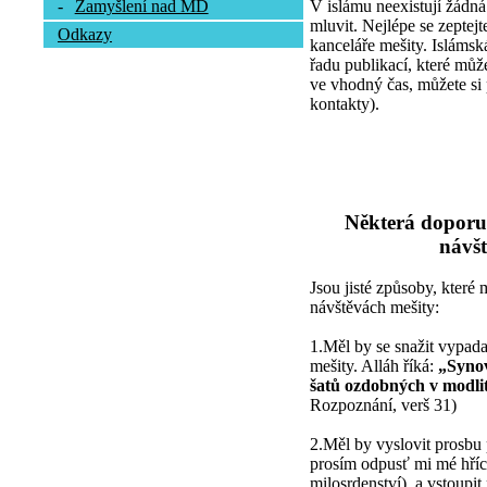
V islámu neexistují žádná
-
Zamyšlení nad MD
mluvit. Nejlépe se zepte
Odkazy
kanceláře mešity. Islámsk
řadu publikací, které může
ve vhodný čas, můžete si 
kontakty).
Některá doporu
návšt
Jsou jisté způsoby, které
návštěvách mešity:
1.Měl by se snažit vypada
mešity. Alláh říká:
„Synov
šatů ozdobných v modli
Rozpoznání, verš 31)
2.Měl by vyslovit prosbu 
prosím odpusť mi mé hříc
milosrdenství), a vstoupi