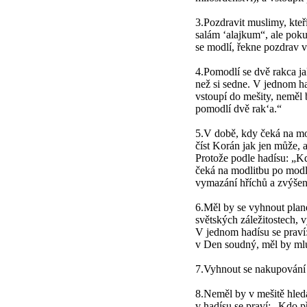
3.Pozdravit muslimy, kteř
salám ‘alajkum“, ale pok
se modlí, řekne pozdrav 
4.Pomodlí se dvě rakca ja
než si sedne. V jednom had
vstoupí do mešity, neměl 
pomodlí dvě rak‘a.“
5.V době, kdy čeká na mod
číst Korán jak jen může, 
Protože podle hadísu: „Kd
čeká na modlitbu po modl
vymazání hříchů a zvýše
6.Měl by se vyhnout plan
světských záležitostech, 
V jednom hadísu se praví: 
v Den soudný, měl by mlu
7.Vyhnout se nakupování a
8.Neměl by v mešitě hleda
v hadísu se praví: „Kdo p