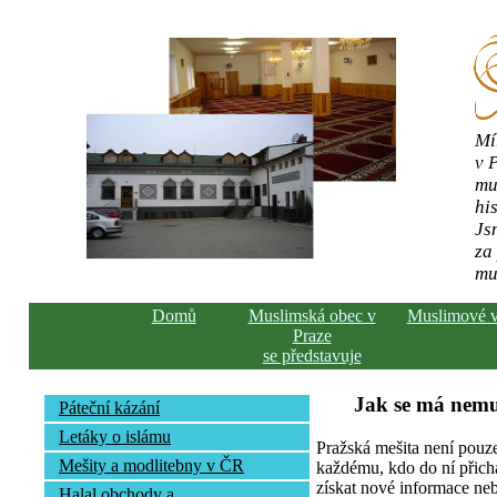
Mí
v 
mu
his
Js
za
mu
Domů
Muslimská obec v
Muslimové 
Praze
se představuje
Jak se má nemu
Páteční kázání
Letáky o islámu
Pražská mešita není pouz
Mešity a modlitebny v ČR
každému, kdo do ní přich
získat nové informace neb
Halal obchody a