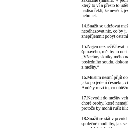
zakázané (haram). V jedn
který to ví a přesto to ud
hadísu řekli, že nevědí, j
nebo let.
14.Snažit se udržovat meši
neodhazovat nic, co by ji
znepříjemnit pobyt ostatní
15.Nejen neznečišťovat me
špinavého, měl by to odstr
„Všechny skutky mého n
posledního soudu, dokonce
z mešity.“
16.Muslim nesmí přijít d
jako po jedení česneku, c
Anděly mrzí to, co obtěž
17.Nevodit do mešity vel
choré osoby, které nemají 
protože by mohli rušit kli
18.Snažit se stát v první
společné modlitby, jak se 