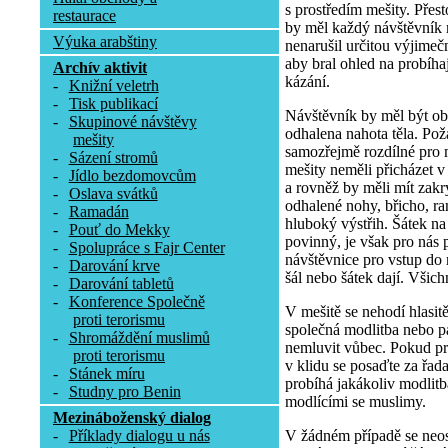
s prostředím mešity. Přesto
restaurace
by měl každý návštěvník 
Výuka arabštiny
nenarušil určitou výjimeč
aby bral ohled na probíha
Archív aktivit
kázání.
-
Knižní veletrh
-
Tisk publikací
Návštěvník by měl být obl
-
Skupinové návštěvy
odhalena nahota těla. Pož
mešity
samozřejmě rozdílné pro 
-
Sázení stromů
mešity neměli přicházet v
-
Jídlo bezdomovcům
a rovněž by měli mít zakr
-
Oslava svátků
odhalené nohy, břicho, r
-
Ramadán
hluboký výstřih. Šátek n
-
Pouť do Mekky
povinný, je však pro nás p
-
Spolupráce s Fajr Center
návštěvnice pro vstup do 
-
Darování krve
šál nebo šátek dají. Všich
-
Darování tabletů
-
Konference Společně
V mešitě se nehodí hlasit
proti terorismu
společná modlitba nebo pá
-
Shromáždění muslimů
nemluvit vůbec. Pokud p
proti terorismu
v klidu se posaďte za řa
-
Stánek míru
probíhá jakákoliv modlitb
-
Studny pro Benin
modlícími se muslimy.
Mezináboženský dialog
V žádném případě se neost
-
Příklady dialogu u nás