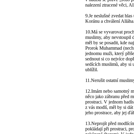
nalezení ztracené věci, Al
9.Je neslušné zvedat hlas 
Koránu a chválení Alláha
10.Má se vyvarovat proch
muslimy, aby nevstoupil d
měl by se posadit, kde na
Prorok Muhammad (nechť 
jednomu muži, který přiše
sednout si co nejvíce dop
sedících muslimů, aby si u
ublížil.
11.Nerušit ostatní muslimy
12.Imám nebo samotný mod
něco jako zábranu před mí
prostraci. V jednom hadís
z vás modlí, měl by si dát
jeho prostrace, aby jej ďá
13.Neprojít před modlícím
pokládají při prostraci, p