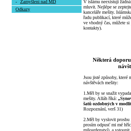
V islámu neexistují žádná
-
Zamyšlení nad MD
mluvit. Nejlépe se zepte
Odkazy
kanceláře mešity. Islámsk
řadu publikací, které může
ve vhodný čas, můžete si 
kontakty).
Některá doporu
návšt
Jsou jisté způsoby, které
návštěvách mešity:
1.Měl by se snažit vypada
mešity. Alláh říká:
„Synov
šatů ozdobných v modli
Rozpoznání, verš 31)
2.Měl by vyslovit prosbu 
prosím odpusť mi mé hříc
milosrdenství), a vstoupi