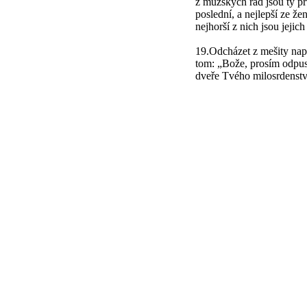
z mužských řad jsou ty prv
poslední, a nejlepší ze že
nejhorší z nich jsou jejich
19.Odcházet z mešity např
tom: „Bože, prosím odpus
dveře Tvého milosrdenstv