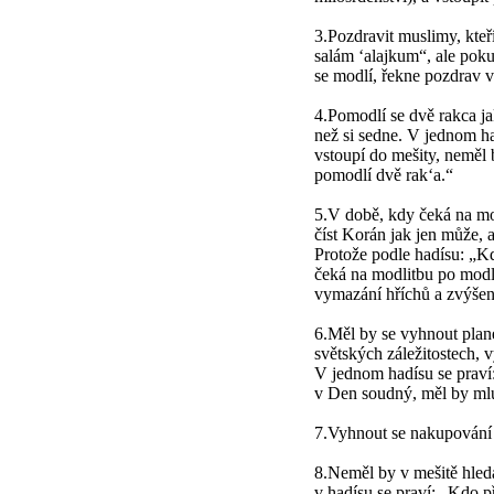
3.Pozdravit muslimy, kteř
salám ‘alajkum“, ale pok
se modlí, řekne pozdrav 
4.Pomodlí se dvě rakca ja
než si sedne. V jednom had
vstoupí do mešity, neměl 
pomodlí dvě rak‘a.“
5.V době, kdy čeká na mod
číst Korán jak jen může, 
Protože podle hadísu: „Kd
čeká na modlitbu po modl
vymazání hříchů a zvýše
6.Měl by se vyhnout plan
světských záležitostech, 
V jednom hadísu se praví: 
v Den soudný, měl by mlu
7.Vyhnout se nakupování a
8.Neměl by v mešitě hleda
v hadísu se praví: „Kdo p