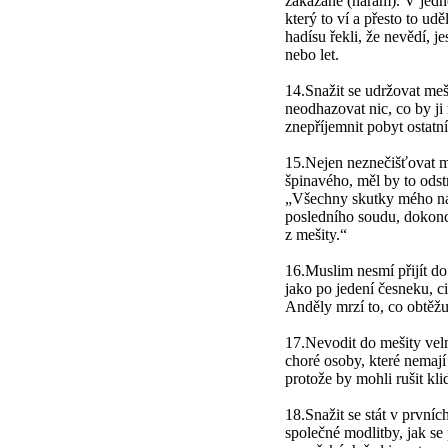
zakázané (haram). V jedn
který to ví a přesto to ud
hadísu řekli, že nevědí, j
nebo let.
14.Snažit se udržovat meši
neodhazovat nic, co by ji
znepříjemnit pobyt ostatní
15.Nejen neznečišťovat me
špinavého, měl by to odstr
„Všechny skutky mého n
posledního soudu, dokonce
z mešity.“
16.Muslim nesmí přijít d
jako po jedení česneku, c
Anděly mrzí to, co obtěž
17.Nevodit do mešity vel
choré osoby, které nemají 
protože by mohli rušit kli
18.Snažit se stát v první
společné modlitby, jak se 