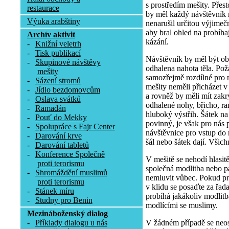
s prostředím mešity. Přesto
restaurace
by měl každý návštěvník 
Výuka arabštiny
nenarušil určitou výjimeč
aby bral ohled na probíha
Archív aktivit
kázání.
-
Knižní veletrh
-
Tisk publikací
Návštěvník by měl být obl
-
Skupinové návštěvy
odhalena nahota těla. Pož
mešity
samozřejmě rozdílné pro 
-
Sázení stromů
mešity neměli přicházet v
-
Jídlo bezdomovcům
a rovněž by měli mít zakr
-
Oslava svátků
odhalené nohy, břicho, r
-
Ramadán
hluboký výstřih. Šátek n
-
Pouť do Mekky
povinný, je však pro nás p
-
Spolupráce s Fajr Center
návštěvnice pro vstup do 
-
Darování krve
šál nebo šátek dají. Všich
-
Darování tabletů
-
Konference Společně
V mešitě se nehodí hlasit
proti terorismu
společná modlitba nebo pá
-
Shromáždění muslimů
nemluvit vůbec. Pokud p
proti terorismu
v klidu se posaďte za řa
-
Stánek míru
probíhá jakákoliv modlitb
-
Studny pro Benin
modlícími se muslimy.
Mezináboženský dialog
V žádném případě se neost
-
Příklady dialogu u nás