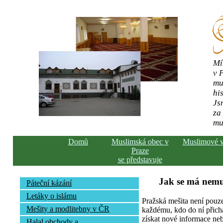
Mí
v 
mu
his
Js
za
mu
Domů
Muslimská obec v
Muslimové 
Praze
se představuje
Jak se má nemu
Páteční kázání
Letáky o islámu
Pražská mešita není pouz
Mešity a modlitebny v ČR
každému, kdo do ní přich
získat nové informace neb
Halal obchody a