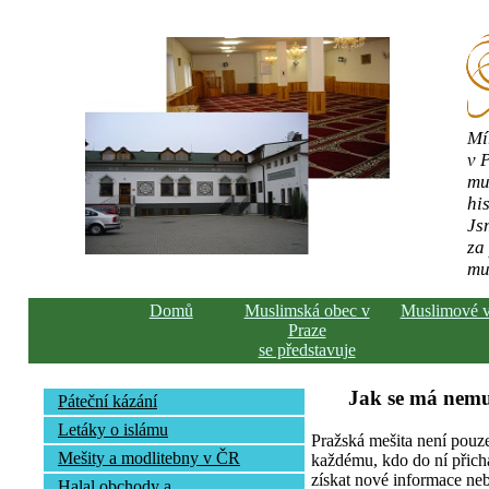
Mí
v 
mu
his
Js
za
mu
Domů
Muslimská obec v
Muslimové 
Praze
se představuje
Jak se má nemu
Páteční kázání
Letáky o islámu
Pražská mešita není pouz
Mešity a modlitebny v ČR
každému, kdo do ní přich
získat nové informace neb
Halal obchody a