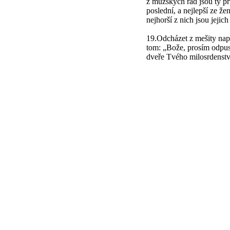
z mužských řad jsou ty prv
poslední, a nejlepší ze že
nejhorší z nich jsou jejich
19.Odcházet z mešity např
tom: „Bože, prosím odpus
dveře Tvého milosrdenstv