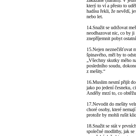
zakázané (haram). V jedn
který to ví a přesto to ud
hadísu řekli, že nevědí, j
nebo let.
14.Snažit se udržovat meši
neodhazovat nic, co by ji
znepříjemnit pobyt ostatní
15.Nejen neznečišťovat me
špinavého, měl by to odstr
„Všechny skutky mého n
posledního soudu, dokonce
z mešity.“
16.Muslim nesmí přijít d
jako po jedení česneku, c
Anděly mrzí to, co obtěž
17.Nevodit do mešity vel
choré osoby, které nemají 
protože by mohli rušit kli
18.Snažit se stát v první
společné modlitby, jak se 