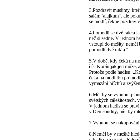
3.Pozdravit muslimy, kteř
salám ‘alajkum“, ale pok
se modlí, řekne pozdrav 
4.Pomodlí se dvě rakca ja
než si sedne. V jednom had
vstoupí do mešity, neměl 
pomodlí dvě rak‘a.“
5.V době, kdy čeká na mod
číst Korán jak jen může, 
Protože podle hadísu: „Kd
čeká na modlitbu po modl
vymazání hříchů a zvýše
6.Měl by se vyhnout plan
světských záležitostech, 
V jednom hadísu se praví: 
v Den soudný, měl by mlu
7.Vyhnout se nakupování a
8.Neměl by v mešitě hleda
v hadísu se praví: „Kdo p