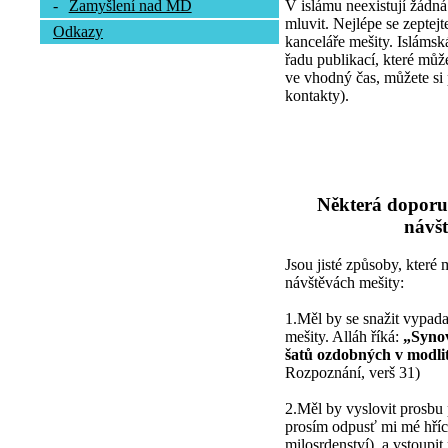
V islámu neexistují žádná
-
Zamyšlení nad MD
mluvit. Nejlépe se zepte
Odkazy
kanceláře mešity. Islámsk
řadu publikací, které může
ve vhodný čas, můžete si 
kontakty).
Některá doporu
návšt
Jsou jisté způsoby, které
návštěvách mešity:
1.Měl by se snažit vypada
mešity. Alláh říká:
„Synov
šatů ozdobných v modli
Rozpoznání, verš 31)
2.Měl by vyslovit prosbu 
prosím odpusť mi mé hříc
milosrdenství), a vstoupi