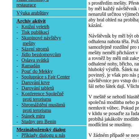
s prostředím mešity. Přesto
restaurace
by měl každý návštěvník 
Výuka arabštiny
nenarušil určitou výjimeč
aby bral ohled na probíha
Archív aktivit
kázání.
-
Knižní veletrh
-
Tisk publikací
Návštěvník by měl být obl
-
Skupinové návštěvy
odhalena nahota těla. Pož
mešity
samozřejmě rozdílné pro 
-
Sázení stromů
mešity neměli přicházet v
-
Jídlo bezdomovcům
a rovněž by měli mít zakr
-
Oslava svátků
odhalené nohy, břicho, r
-
Ramadán
hluboký výstřih. Šátek n
-
Pouť do Mekky
povinný, je však pro nás p
-
Spolupráce s Fajr Center
návštěvnice pro vstup do 
-
Darování krve
šál nebo šátek dají. Všich
-
Darování tabletů
-
Konference Společně
V mešitě se nehodí hlasit
proti terorismu
společná modlitba nebo pá
-
Shromáždění muslimů
nemluvit vůbec. Pokud p
proti terorismu
v klidu se posaďte za řa
-
Stánek míru
probíhá jakákoliv modlitb
-
Studny pro Benin
modlícími se muslimy.
Mezináboženský dialog
V žádném případě se neost
-
Příklady dialogu u nás