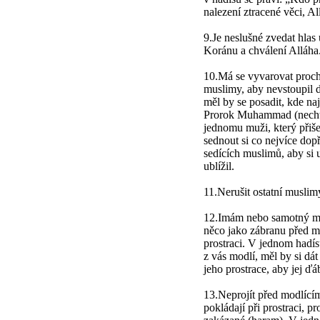
nalezení ztracené věci, Al
9.Je neslušné zvedat hlas 
Koránu a chválení Alláha
10.Má se vyvarovat proch
muslimy, aby nevstoupil d
měl by se posadit, kde na
Prorok Muhammad (nechť 
jednomu muži, který přiše
sednout si co nejvíce dop
sedících muslimů, aby si u
ublížil.
11.Nerušit ostatní muslimy
12.Imám nebo samotný mod
něco jako zábranu před mí
prostraci. V jednom hadís
z vás modlí, měl by si dát
jeho prostrace, aby jej ďá
13.Neprojít před modlícím
pokládají při prostraci, p