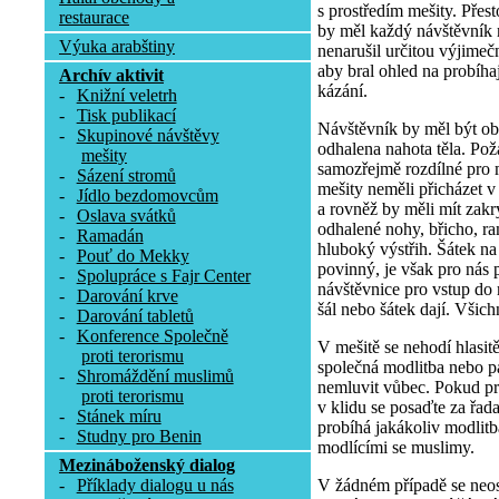
s prostředím mešity. Přesto
restaurace
by měl každý návštěvník 
Výuka arabštiny
nenarušil určitou výjimeč
aby bral ohled na probíha
Archív aktivit
kázání.
-
Knižní veletrh
-
Tisk publikací
Návštěvník by měl být obl
-
Skupinové návštěvy
odhalena nahota těla. Pož
mešity
samozřejmě rozdílné pro 
-
Sázení stromů
mešity neměli přicházet v
-
Jídlo bezdomovcům
a rovněž by měli mít zakr
-
Oslava svátků
odhalené nohy, břicho, r
-
Ramadán
hluboký výstřih. Šátek n
-
Pouť do Mekky
povinný, je však pro nás p
-
Spolupráce s Fajr Center
návštěvnice pro vstup do 
-
Darování krve
šál nebo šátek dají. Všich
-
Darování tabletů
-
Konference Společně
V mešitě se nehodí hlasit
proti terorismu
společná modlitba nebo pá
-
Shromáždění muslimů
nemluvit vůbec. Pokud p
proti terorismu
v klidu se posaďte za řa
-
Stánek míru
probíhá jakákoliv modlitb
-
Studny pro Benin
modlícími se muslimy.
Mezináboženský dialog
V žádném případě se neost
-
Příklady dialogu u nás