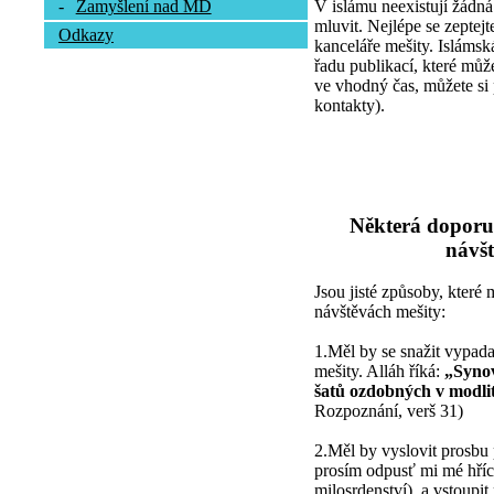
V islámu neexistují žádná
-
Zamyšlení nad MD
mluvit. Nejlépe se zepte
Odkazy
kanceláře mešity. Islámsk
řadu publikací, které může
ve vhodný čas, můžete si 
kontakty).
Některá doporu
návšt
Jsou jisté způsoby, které
návštěvách mešity:
1.Měl by se snažit vypada
mešity. Alláh říká:
„Synov
šatů ozdobných v modli
Rozpoznání, verš 31)
2.Měl by vyslovit prosbu 
prosím odpusť mi mé hříc
milosrdenství), a vstoupi