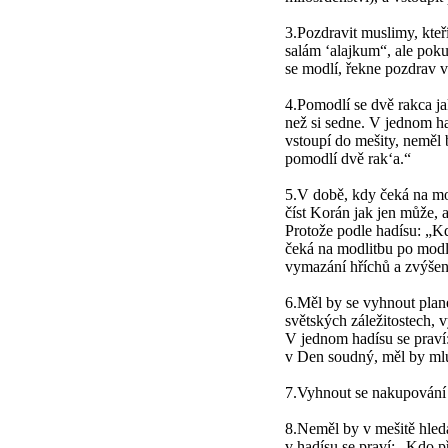
3.Pozdravit muslimy, kteř
salám ‘alajkum“, ale pok
se modlí, řekne pozdrav 
4.Pomodlí se dvě rakca ja
než si sedne. V jednom had
vstoupí do mešity, neměl 
pomodlí dvě rak‘a.“
5.V době, kdy čeká na mod
číst Korán jak jen může, 
Protože podle hadísu: „Kd
čeká na modlitbu po modl
vymazání hříchů a zvýše
6.Měl by se vyhnout plan
světských záležitostech, 
V jednom hadísu se praví: 
v Den soudný, měl by mlu
7.Vyhnout se nakupování a
8.Neměl by v mešitě hleda
v hadísu se praví: „Kdo p