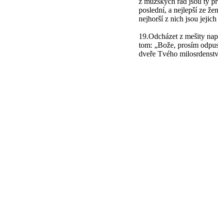
z mužských řad jsou ty prv
poslední, a nejlepší ze že
nejhorší z nich jsou jejich
19.Odcházet z mešity např
tom: „Bože, prosím odpus
dveře Tvého milosrdenstv