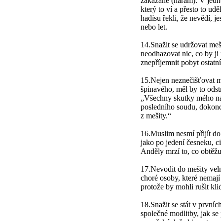
zakázané (haram). V jedn
který to ví a přesto to ud
hadísu řekli, že nevědí, j
nebo let.
14.Snažit se udržovat meši
neodhazovat nic, co by ji
znepříjemnit pobyt ostatní
15.Nejen neznečišťovat me
špinavého, měl by to odstr
„Všechny skutky mého n
posledního soudu, dokonce
z mešity.“
16.Muslim nesmí přijít d
jako po jedení česneku, c
Anděly mrzí to, co obtěž
17.Nevodit do mešity vel
choré osoby, které nemají 
protože by mohli rušit kli
18.Snažit se stát v první
společné modlitby, jak se 