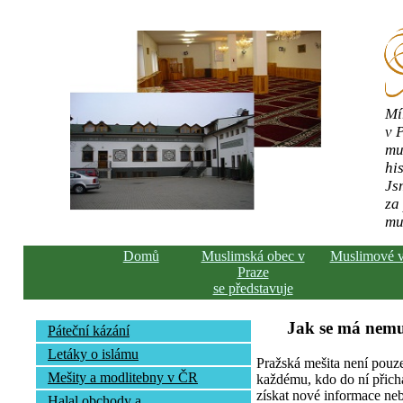
Mí
v 
mu
his
Js
za
mu
Domů
Muslimská obec v
Muslimové 
Praze
se představuje
Jak se má nemu
Páteční kázání
Letáky o islámu
Pražská mešita není pouz
Mešity a modlitebny v ČR
každému, kdo do ní přich
získat nové informace neb
Halal obchody a