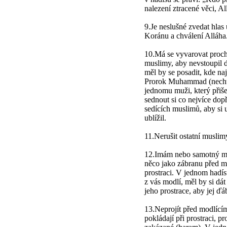
nalezení ztracené věci, Al
9.Je neslušné zvedat hlas 
Koránu a chválení Alláha
10.Má se vyvarovat proch
muslimy, aby nevstoupil d
měl by se posadit, kde na
Prorok Muhammad (nechť 
jednomu muži, který přiše
sednout si co nejvíce dop
sedících muslimů, aby si u
ublížil.
11.Nerušit ostatní muslimy
12.Imám nebo samotný mod
něco jako zábranu před mí
prostraci. V jednom hadís
z vás modlí, měl by si dát
jeho prostrace, aby jej ďá
13.Neprojít před modlícím
pokládají při prostraci, p