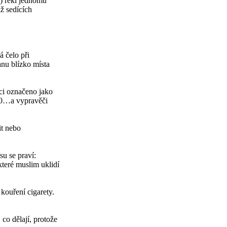
) řekl jednomu
ž sedících
 čelo při
anu blízko místa
nci označeno jako
 40…a vypravěči
it nebo
su se praví:
teré muslim uklidí
kouření cigarety.
co dělají, protože