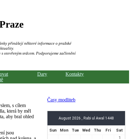
 Praze
ánky přinášejí některé informace o pražské
ktuality.
a s otevřeným srdcem. Podporujeme začlenění
hovat
Dary
Kontakty
tě
Časy modliteb
slem, s cílem
dla, která by měl
ta, aby bral ohled
ní jsou
tách nad kolena, a