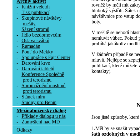
Archív aktivit
rovněž by měli mít zakr
-
Knižní veletrh
hluboký výstřih. Šátek n
-
Tisk publikací
návštěvnice pro vstup do
-
Skupinové návštěvy
boty.
mešity
-
Sázení stromů
V mešitě se nehodí hlasi
-
Jídlo bezdomovcům
nemluvit vůbec. Pokud p
-
Oslava svátků
probíhá jakákoliv modli
-
Ramadán
-
Pouť do Mekky
V žádném případě se neos
-
Spolupráce s Fajr Center
mluvit. Nejlépe se zepte
-
Darování krve
publikací, které můžete 
-
Darování tabletů
kontakty).
-
Konference Společně
proti terorismu
-
Shromáždění muslimů
proti terorismu
-
Stánek míru
-
Studny pro Benin
N
Mezináboženský dialog
-
Příklady dialogu u nás
Jsou jisté způsoby, kter
-
Zamyšlení nad MD
1.Měl by se snažit vypad
Odkazy
šatů ozdobných v modl