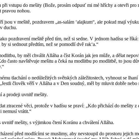
u při vstupu do mešity (Bože, prosím odpusť mi mé hříchy a otevři pro
it pravou nohou.
eří jsou v mešitě, pozdravem „as-salám ‘alajkum“, ale pokud mají výuk
 v duchu.
ako pozdravení mešitě před tím, než si sedne. V jednom hadísu se říká:
 by si sednout předtím, než se pomodlí dvě rak‘a.“
dlitbu, by měl chválit Alláha a číst Korán jak jen může, a dělat nepov
Kdo často navštěvuje mešitu a čeká na modlitbu po modlitbě, to jsou d
.“
nému tlachání o nedůležitých světských záležitostech, vyhnout se lhan
„Jestli člověk věří v Alláha a v Den soudný, měl by mluvit dobře nebo 
a prodeji uvnitř mešity.
at ztracené věci, protože v hadísu se praví: „Kdo přichází do mešity z
i nemusí vrátit.“
s uvnitř mešity, s výjimkou čtení Koránu a chválení Alláha.
házení před modlícími se muslimy, aby nevstoupil do prostoru jejich mo