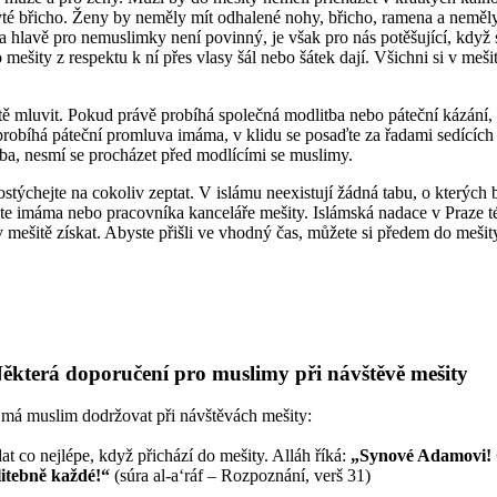
yté břicho. Ženy by neměly mít odhalené nohy, břicho, ramena a neměly
a hlavě pro nemuslimky není povinný, je však pro nás potěšující, když 
 mešity z respektu k ní přes vlasy šál nebo šátek dají. Všichni si v meš
tě mluvit. Pokud právě probíhá společná modlitba nebo páteční kázání,
robíhá páteční promluva imáma, v klidu se posaďte za řadami sedícíc
tba, nesmí se procházet před modlícími se muslimy.
týchejte na cokoliv zeptat. V islámu neexistují žádná tabu, o kterých
jte imáma nebo pracovníka kanceláře mešity. Islámská nadace v Praze t
v mešitě získat. Abyste přišli ve vhodný čas, můžete si předem do mešity
ěkterá doporučení pro muslimy při návštěvě mešity
é má muslim dodržovat při návštěvách mešity:
at co nejlépe, když přichází do mešity. Alláh říká:
„Synové Adamovi! O
itebně každé!“
(súra al-a‘ráf – Rozpoznání, verš 31)