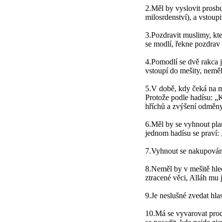
2.Měl by vyslovit prosb
milosrdenství), a vstoup
3.Pozdravit muslimy, kt
se modlí, řekne pozdrav
4.Pomodlí se dvě rakca j
vstoupí do mešity, neměl
5.V době, kdy čeká na mo
Protože podle hadísu: „
hříchů a zvýšení odměny
6.Měl by se vyhnout pla
jednom hadísu se praví: 
7.Vyhnout se nakupování 
8.Neměl by v mešitě hled
ztracené věci, Alláh mu j
9.Je neslušné zvedat hla
10.Má se vyvarovat proc