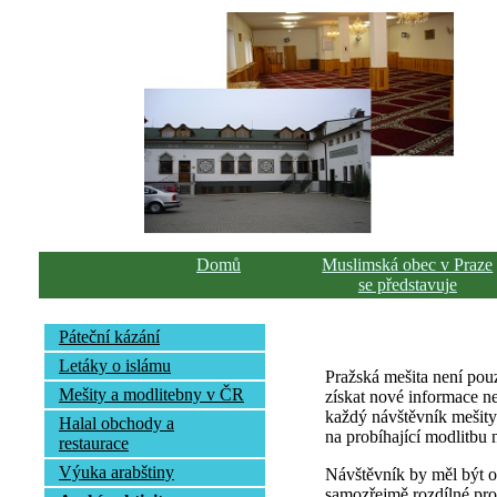
Domů
Muslimská obec v Praze
se představuje
Páteční kázání
Letáky o islámu
Pražská mešita není pou
Mešity a modlitebny v ČR
získat nové informace ne
každý návštěvník mešity 
Halal obchody a
na probíhající modlitbu 
restaurace
Výuka arabštiny
Návštěvník by měl být ob
samozřejmě rozdílné pro