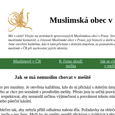
Muslimská obec v
Mír s vámi! Vítejte na stránkách spravovaných Muslimskou obcí v Praze. Str
muslimské komunitě, o činnosti Muslimské obce v Praze, její historii a další a
Jsme otevření každému, kdo k nám přichází s dobrým úmyslem, za poznáním 
muslimů v ČR při zachování jejich identity.
Muslimové v ČR
K čemu slouží
Jak se c
mešita
v meši
Jak se má nemuslim chovat v mešitě
ze pro muslimy. Je otevřena každému, kdo do ní přichází s dobrým úmy
bo se chce jen seznámit s prostředím mešity. Přesto jsou tu určitá pravi
respektovat, aby nenarušil určitou výjimečnost a posvátnost tohoto mís
nebo páteční kázání.
lečen tak, aby nebyla příliš odhalena nahota těla. Požadavky na obleče
 muže a pro ženy. Muži by do mešity neměli přicházet v krátkých kalho