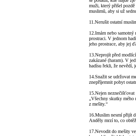
se posadit, kde najde z
muži, který přišel pozdě
muslimů, aby si už sednul
11.Nerušit ostatní musli
12.Imám nebo samotný mo
prostraci. V jednom hadí
jeho prostrace, aby jej ď
13.Neprojít před modlící
zakázané (haram). V jedn
hadísu řekli, že nevědí, 
14.Snažit se udržovat me
znepříjemnit pobyt ostat
15.Nejen neznečišťovat m
„Všechny skutky mého n
z mešity.“
16.Muslim nesmí přijít d
Anděly mrzí to, co obtě
17.Nevodit do mešity vel