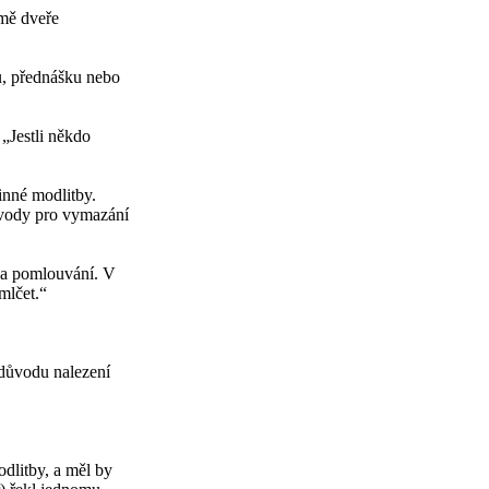
 mě dveře
u, přednášku nebo
 „Jestli někdo
inné modlitby.
ůvody pro vymazání
í a pomlouvání. V
mlčet.“
 důvodu nalezení
dlitby, a měl by