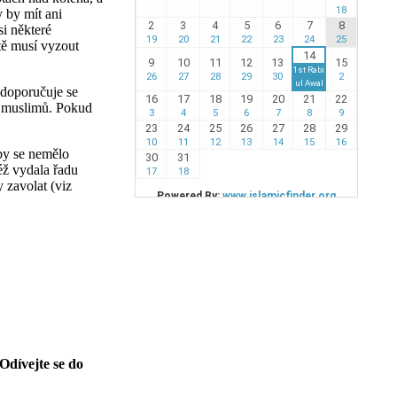
 by mít ani
si některé
itě musí vyzout
 doporučuje se
h muslimů. Pokud
 by se nemělo
éž vydala řadu
 zavolat (viz
dívejte se do