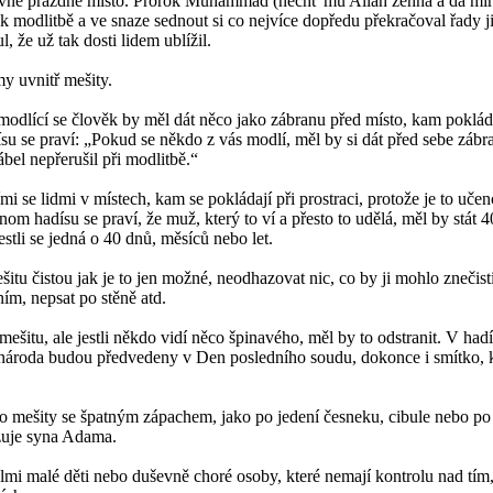
jevně prázdné místo. Prorok Muhammad (nechť mu Alláh žehná a dá mír
 k modlitbě a ve snaze sednout si co nejvíce dopředu překračoval řady ji
, že už tak dosti lidem ublížil.
my uvnitř mešity.
dlící se člověk by měl dát něco jako zábranu před místo, kam pokládá
su se praví: „Pokud se někdo z vás modlí, měl by si dát před sebe zábr
ábel nepřerušil při modlitbě.“
mi se lidmi v místech, kam se pokládají při prostraci, protože je to uče
om hadísu se praví, že muž, který to ví a přesto to udělá, měl by stát
jestli se jedná o 40 dnů, měsíců nebo let.
šitu čistou jak je to jen možné, neodhazovat nic, co by ji mohlo znečist
ním, nepsat po stěně atd.
ešitu, ale jestli někdo vidí něco špinavého, měl by to odstranit. V hadí
ároda budou předvedeny v Den posledního soudu, dokonce i smítko, k
o mešity se špatným zápachem, jako po jedení česneku, cibule nebo po 
žuje syna Adama.
mi malé děti nebo duševně choré osoby, které nemají kontrolu nad tím, 