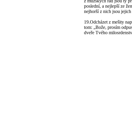
z mužských řad jsou ty prv
poslední, a nejlepší ze že
nejhorší z nich jsou jejich
19.Odcházet z mešity např
tom: „Bože, prosím odpus
dveře Tvého milosrdenstv