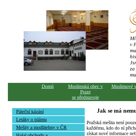
Mí
v 
mu
his
Js
za
mu
Domů
Muslimská obec v
Muslimové 
Praze
se představuje
Jak se má nemu
Páteční kázání
Letáky o islámu
Pražská mešita není pouz
Mešity a modlitebny v ČR
každému, kdo do ní přich
získat nové informace neb
Halal obchody a