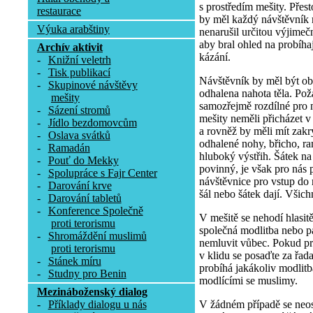
s prostředím mešity. Přesto
restaurace
by měl každý návštěvník 
Výuka arabštiny
nenarušil určitou výjimeč
aby bral ohled na probíha
Archív aktivit
kázání.
-
Knižní veletrh
-
Tisk publikací
Návštěvník by měl být obl
-
Skupinové návštěvy
odhalena nahota těla. Pož
mešity
samozřejmě rozdílné pro 
-
Sázení stromů
mešity neměli přicházet v
-
Jídlo bezdomovcům
a rovněž by měli mít zakr
-
Oslava svátků
odhalené nohy, břicho, r
-
Ramadán
hluboký výstřih. Šátek n
-
Pouť do Mekky
povinný, je však pro nás p
-
Spolupráce s Fajr Center
návštěvnice pro vstup do 
-
Darování krve
šál nebo šátek dají. Všich
-
Darování tabletů
-
Konference Společně
V mešitě se nehodí hlasit
proti terorismu
společná modlitba nebo pá
-
Shromáždění muslimů
nemluvit vůbec. Pokud p
proti terorismu
v klidu se posaďte za řa
-
Stánek míru
probíhá jakákoliv modlitb
-
Studny pro Benin
modlícími se muslimy.
Mezináboženský dialog
V žádném případě se neost
-
Příklady dialogu u nás