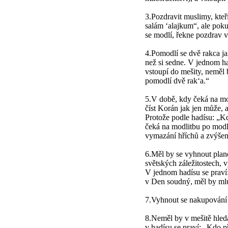
3.Pozdravit muslimy, kteř
salám ‘alajkum“, ale pok
se modlí, řekne pozdrav 
4.Pomodlí se dvě rakca ja
než si sedne. V jednom had
vstoupí do mešity, neměl 
pomodlí dvě rak‘a.“
5.V době, kdy čeká na mod
číst Korán jak jen může, 
Protože podle hadísu: „Kd
čeká na modlitbu po modl
vymazání hříchů a zvýše
6.Měl by se vyhnout plan
světských záležitostech, 
V jednom hadísu se praví: 
v Den soudný, měl by mlu
7.Vyhnout se nakupování a
8.Neměl by v mešitě hleda
v hadísu se praví: „Kdo p