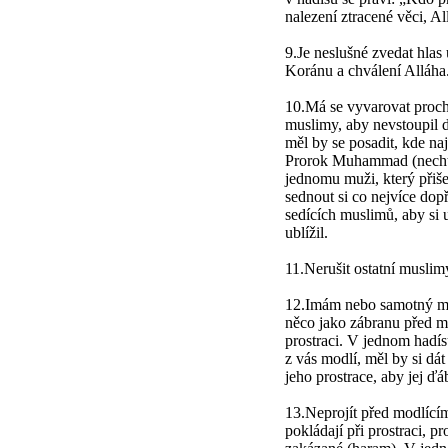
nalezení ztracené věci, Al
9.Je neslušné zvedat hlas 
Koránu a chválení Alláha
10.Má se vyvarovat proch
muslimy, aby nevstoupil d
měl by se posadit, kde na
Prorok Muhammad (nechť 
jednomu muži, který přiše
sednout si co nejvíce dop
sedících muslimů, aby si u
ublížil.
11.Nerušit ostatní muslimy
12.Imám nebo samotný mod
něco jako zábranu před mí
prostraci. V jednom hadís
z vás modlí, měl by si dát
jeho prostrace, aby jej ďá
13.Neprojít před modlícím
pokládají při prostraci, p