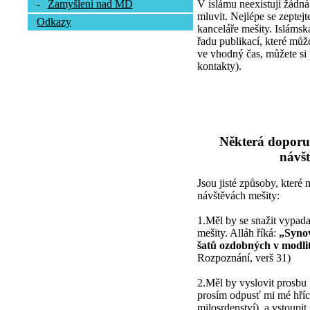
V islámu neexistují žádná
-
Zamyšlení nad MD
mluvit. Nejlépe se zepte
Odkazy
kanceláře mešity. Islámsk
řadu publikací, které může
ve vhodný čas, můžete si 
kontakty).
Některá doporu
návšt
Jsou jisté způsoby, které
návštěvách mešity:
1.Měl by se snažit vypada
mešity. Alláh říká:
„Synov
šatů ozdobných v modli
Rozpoznání, verš 31)
2.Měl by vyslovit prosbu 
prosím odpusť mi mé hříc
milosrdenství), a vstoupi