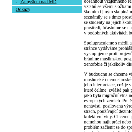
dosáhnout vzájemného res
-
Zamyšlení nad MD
vztahů se všemi složkami
Odkazy
školním i jiným skupinám,
seznámily se s tímto pros
se studenty na jejich škol
prostředí, účastníme se na
v podobných aktivitách bu
Spolupracujeme s médii a
stránce vydáváme prohláš
vystupujeme proti projev
bráníme muslimskou pospo
xenofobie či jakékoliv di
V budoucnu se chceme víc
muslimské i nemuslimské v
jeho interpretace, což je 
které čelíme, zvláště pak 
jako byla migrační vlna n
evropských zemích. Po těc
nenávisti, posilovaná výro
strach, používající dezinf
kolektivní viny. Chceme p
nemohou najít práci nebo
problém začlenit se do spo