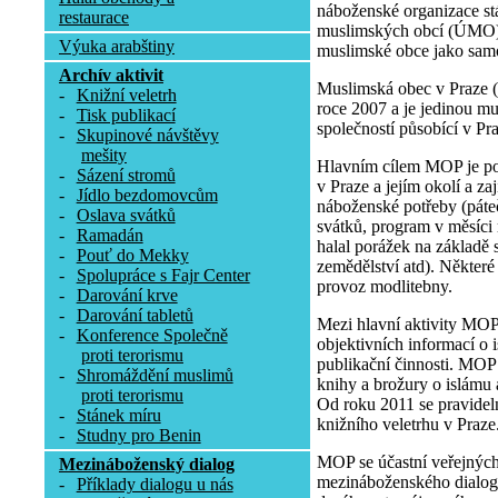
náboženské organizace st
restaurace
muslimských obcí (ÚMO), 
Výuka arabštiny
muslimské obce jako samo
Archív aktivit
Muslimská obec v Praze 
-
Knižní veletrh
roce 2007 a je jedinou 
-
Tisk publikací
společností působící v Pr
-
Skupinové návštěvy
mešity
Hlavním cílem MOP je p
-
Sázení stromů
v Praze a jejím okolí a zaj
-
Jídlo bezdomovcům
náboženské potřeby (páte
-
Oslava svátků
svátků, program v měsíci
-
Ramadán
halal porážek na základě 
-
Pouť do Mekky
zemědělství atd). Některé 
-
Spolupráce s Fajr Center
provoz modlitebny.
-
Darování krve
-
Darování tabletů
Mezi hlavní aktivity MOP
-
Konference Společně
objektivních informací o 
proti terorismu
publikační činnosti. MOP
-
Shromáždění muslimů
knihy a brožury o islámu
proti terorismu
Od roku 2011 se pravidel
-
Stánek míru
knižního veletrhu v Praze
-
Studny pro Benin
MOP se účastní veřejných
Mezináboženský dialog
mezináboženského dialogu
-
Příklady dialogu u nás