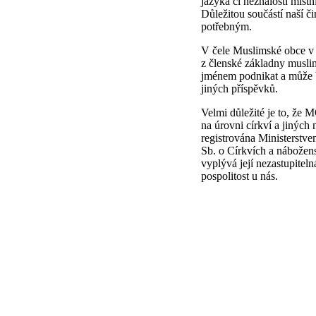
jazyka či neznalosti místn
Důležitou součástí naší či
potřebným.
V čele Muslimské obce v 
z členské základny mus
jménem podnikat a může b
jiných příspěvků.
Velmi důležité je to, že 
na úrovni církví a jiných
registrována Ministerstv
Sb. o Církvích a nábožen
vyplývá její nezastupitel
pospolitost u nás.