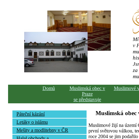
Mí
v 
mu
his
Js
za
mu
Domů
Muslimská obec v
Muslimové 
Praze
se představuje
Muslimská obec v
Páteční kázání
Letáky o islámu
Muslimové žijí na území Č
Mešity a modlitebny v ČR
první světovou válkou, te
roce 2004 se jim podařilo 
Halal obchody a