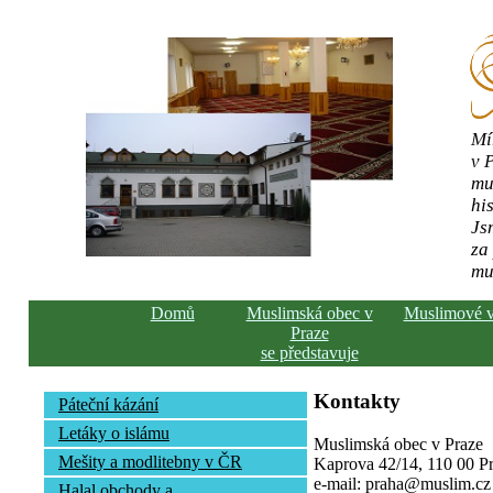
Mí
v 
mu
his
Js
za
mu
Domů
Muslimská obec v
Muslimové 
Praze
se představuje
Kontakty
Páteční kázání
Letáky o islámu
Muslimská obec v Praze
Mešity a modlitebny v ČR
Kaprova 42/14, 110 00 Pra
e-mail: praha@muslim.cz
Halal obchody a