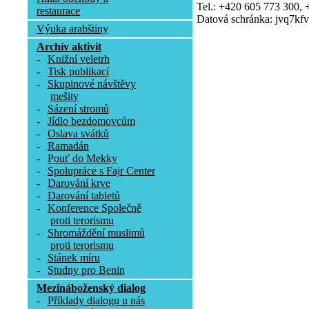
Tel.: +420 605 773 300,
restaurace
Datová schránka: jvq7kfv
Výuka arabštiny
Archív aktivit
-
Knižní veletrh
-
Tisk publikací
-
Skupinové návštěvy
mešity
-
Sázení stromů
-
Jídlo bezdomovcům
-
Oslava svátků
-
Ramadán
-
Pouť do Mekky
-
Spolupráce s Fajr Center
-
Darování krve
-
Darování tabletů
-
Konference Společně
proti terorismu
-
Shromáždění muslimů
proti terorismu
-
Stánek míru
-
Studny pro Benin
Mezináboženský dialog
-
Příklady dialogu u nás