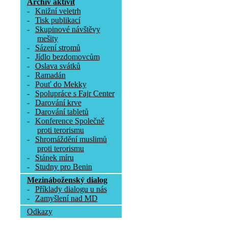
Archív aktivit
-
Knižní veletrh
-
Tisk publikací
-
Skupinové návštěvy
mešity
-
Sázení stromů
-
Jídlo bezdomovcům
-
Oslava svátků
-
Ramadán
-
Pouť do Mekky
-
Spolupráce s Fajr Center
-
Darování krve
-
Darování tabletů
-
Konference Společně
proti terorismu
-
Shromáždění muslimů
proti terorismu
-
Stánek míru
-
Studny pro Benin
Mezináboženský dialog
-
Příklady dialogu u nás
-
Zamyšlení nad MD
Odkazy