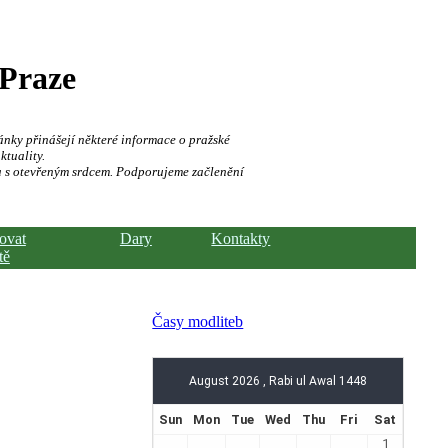
 Praze
ánky přinášejí některé informace o pražské
ktuality.
a s otevřeným srdcem. Podporujeme začlenění
hovat
Dary
Kontakty
tě
Časy modliteb