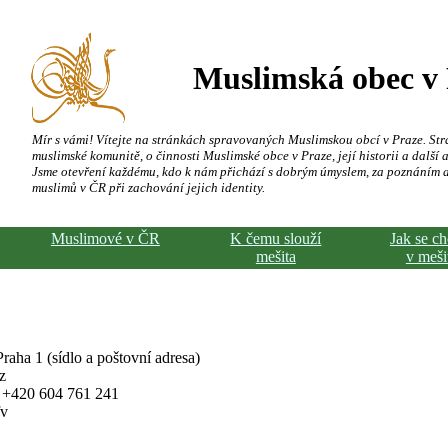
Muslimská obec v
Mír s vámi! Vítejte na stránkách spravovaných Muslimskou obcí v Praze. Str
muslimské komunitě, o činnosti Muslimské obce v Praze, její historii a další a
Jsme otevření každému, kdo k nám přichází s dobrým úmyslem, za poznáním 
muslimů v ČR při zachování jejich identity.
Muslimové v ČR
K čemu slouží
Jak se c
mešita
v meši
aha 1 (sídlo a poštovní adresa)
z
, +420 604 761 241
fv