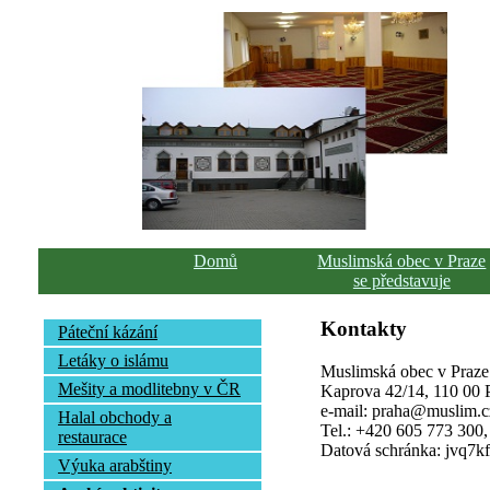
Domů
Muslimská obec v Praze
se představuje
Kontakty
Páteční kázání
Letáky o islámu
Muslimská obec v Praze
Mešity a modlitebny v ČR
Kaprova 42/14, 110 00 Pr
e-mail: praha@muslim.c
Halal obchody a
Tel.: +420 605 773 300
restaurace
Datová schránka: jvq7k
Výuka arabštiny