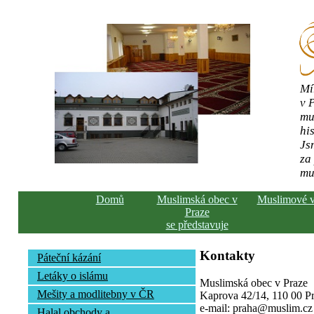
Mí
v 
mu
his
Js
za
mu
Domů
Muslimská obec v
Muslimové 
Praze
se představuje
Kontakty
Páteční kázání
Letáky o islámu
Muslimská obec v Praze
Mešity a modlitebny v ČR
Kaprova 42/14, 110 00 Pra
e-mail: praha@muslim.cz
Halal obchody a