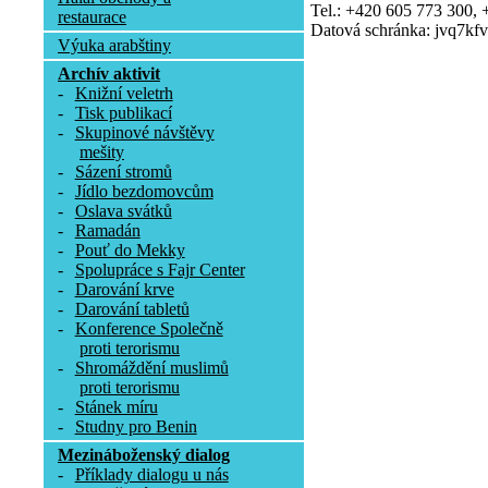
Tel.: +420 605 773 300,
restaurace
Datová schránka: jvq7kfv
Výuka arabštiny
Archív aktivit
-
Knižní veletrh
-
Tisk publikací
-
Skupinové návštěvy
mešity
-
Sázení stromů
-
Jídlo bezdomovcům
-
Oslava svátků
-
Ramadán
-
Pouť do Mekky
-
Spolupráce s Fajr Center
-
Darování krve
-
Darování tabletů
-
Konference Společně
proti terorismu
-
Shromáždění muslimů
proti terorismu
-
Stánek míru
-
Studny pro Benin
Mezináboženský dialog
-
Příklady dialogu u nás