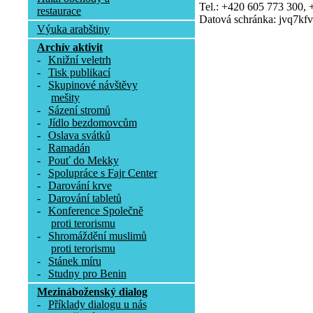
Tel.: +420 605 773 300,
restaurace
Datová schránka: jvq7kfv
Výuka arabštiny
Archív aktivit
-
Knižní veletrh
-
Tisk publikací
-
Skupinové návštěvy
mešity
-
Sázení stromů
-
Jídlo bezdomovcům
-
Oslava svátků
-
Ramadán
-
Pouť do Mekky
-
Spolupráce s Fajr Center
-
Darování krve
-
Darování tabletů
-
Konference Společně
proti terorismu
-
Shromáždění muslimů
proti terorismu
-
Stánek míru
-
Studny pro Benin
Mezináboženský dialog
-
Příklady dialogu u nás