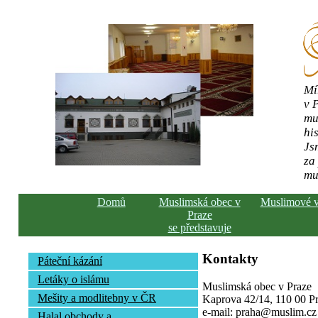
Mí
v 
mu
his
Js
za
mu
Domů
Muslimská obec v
Muslimové 
Praze
se představuje
Kontakty
Páteční kázání
Letáky o islámu
Muslimská obec v Praze
Mešity a modlitebny v ČR
Kaprova 42/14, 110 00 Pra
e-mail: praha@muslim.cz
Halal obchody a