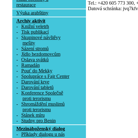
Tel.: +420 605 773 300,
restaurace
Datová schránka: jvq7kfv
Výuka arabštiny
Archív aktivit
-
Knižní veletrh
-
Tisk publikací
-
Skupinové návštěvy
mešity
-
Sázení stromů
-
Jídlo bezdomovcům
-
Oslava svátků
-
Ramadán
-
Pouť do Mekky
-
Spolupráce s Fajr Center
-
Darování krve
-
Darování tabletů
-
Konference Společně
proti terorismu
-
Shromáždění muslimů
proti terorismu
-
Stánek míru
-
Studny pro Benin
Mezináboženský dialog
-
Příklady dialogu u nás