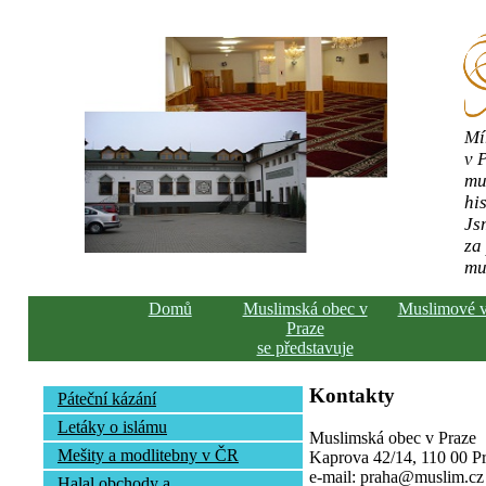
Mí
v 
mu
his
Js
za
mu
Domů
Muslimská obec v
Muslimové 
Praze
se představuje
Kontakty
Páteční kázání
Letáky o islámu
Muslimská obec v Praze
Mešity a modlitebny v ČR
Kaprova 42/14, 110 00 Pra
e-mail: praha@muslim.cz
Halal obchody a