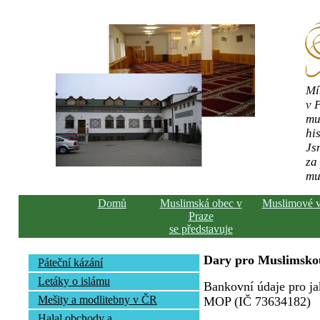
Mí
v 
mu
his
Js
za
mu
Domů
Muslimská obec v
Muslimové 
Praze
se představuje
Dary pro Muslimskou
Páteční kázání
Letáky o islámu
Bankovní údaje pro ja
Mešity a modlitebny v ČR
MOP (IČ 73634182)
Halal obchody a