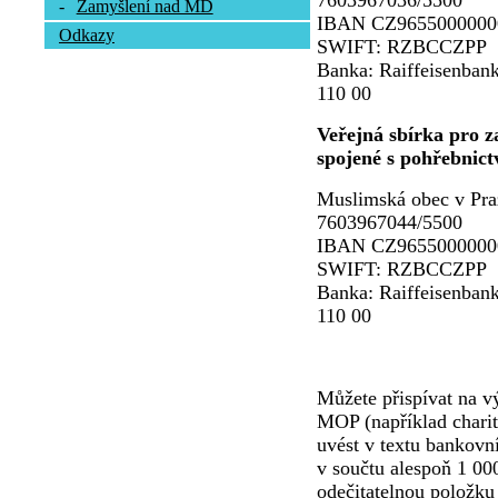
7603967036/5500
-
Zamyšlení nad MD
IBAN CZ9655000000
Odkazy
SWIFT: RZBCCZPP
Banka: Raiffeisenbank
110 00
Veřejná sbírka pro za
spojené s pohřebnict
Muslimská obec v Pra
7603967044/5500
IBAN CZ9655000000
SWIFT: RZBCCZPP
Banka: Raiffeisenbank
110 00
Můžete přispívat na vý
MOP (například charit
uvést v textu bankovn
v součtu alespoň 1 00
odečitatelnou položku