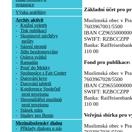
restaurace
Základní účet pro p
Výuka arabštiny
Archív aktivit
Muslimská obec v Pra
-
Knižní veletrh
7603967001/5500
-
Tisk publikací
IBAN CZ9655000000
-
Skupinové návštěvy
SWIFT: RZBCCZPP
mešity
Banka: Raiffeisenbank
-
Sázení stromů
110 00
-
Jídlo bezdomovcům
-
Oslava svátků
Fond pro publikace:
-
Ramadán
-
Pouť do Mekky
Muslimská obec v Pra
-
Spolupráce s Fajr Center
-
Darování krve
7603967028/5500
-
Darování tabletů
IBAN CZ9655000000
-
Konference Společně
SWIFT: RZBCCZPP
proti terorismu
Banka: Raiffeisenbank
-
Shromáždění muslimů
110 00
proti terorismu
-
Stánek míru
Veřejná sbírka pro v
-
Studny pro Benin
Mezináboženský dialog
Muslimská obec v Pra
-
Příklady dialogu u nás