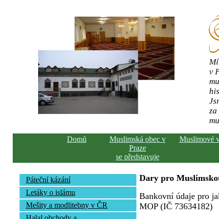
Mí
v 
mu
his
Js
za
mu
Domů
Muslimská obec v
Muslimové 
Praze
se představuje
Dary pro Muslimskou
Páteční kázání
Letáky o islámu
Bankovní údaje pro ja
Mešity a modlitebny v ČR
MOP (IČ 73634182)
Halal obchody a