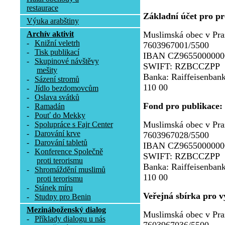
restaurace
Základní účet pro p
Výuka arabštiny
Archív aktivit
Muslimská obec v Pra
-
Knižní veletrh
7603967001/5500
-
Tisk publikací
IBAN CZ9655000000
-
Skupinové návštěvy
SWIFT: RZBCCZPP
mešity
Banka: Raiffeisenbank
-
Sázení stromů
110 00
-
Jídlo bezdomovcům
-
Oslava svátků
Fond pro publikace:
-
Ramadán
-
Pouť do Mekky
Muslimská obec v Pra
-
Spolupráce s Fajr Center
-
Darování krve
7603967028/5500
-
Darování tabletů
IBAN CZ9655000000
-
Konference Společně
SWIFT: RZBCCZPP
proti terorismu
Banka: Raiffeisenbank
-
Shromáždění muslimů
110 00
proti terorismu
-
Stánek míru
Veřejná sbírka pro v
-
Studny pro Benin
Mezináboženský dialog
Muslimská obec v Pra
-
Příklady dialogu u nás