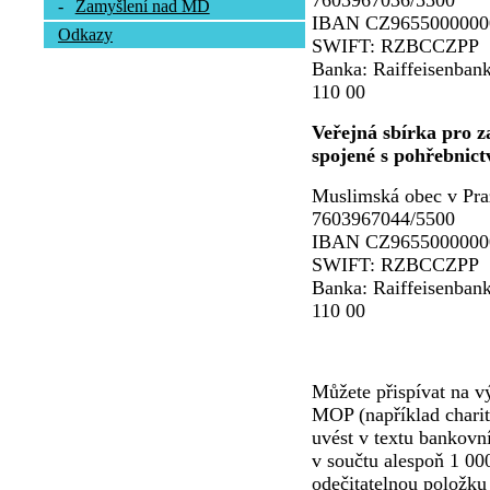
7603967036/5500
-
Zamyšlení nad MD
IBAN CZ9655000000
Odkazy
SWIFT: RZBCCZPP
Banka: Raiffeisenbank
110 00
Veřejná sbírka pro za
spojené s pohřebnict
Muslimská obec v Pra
7603967044/5500
IBAN CZ9655000000
SWIFT: RZBCCZPP
Banka: Raiffeisenbank
110 00
Můžete přispívat na vý
MOP (například charit
uvést v textu bankovn
v součtu alespoň 1 00
odečitatelnou položku