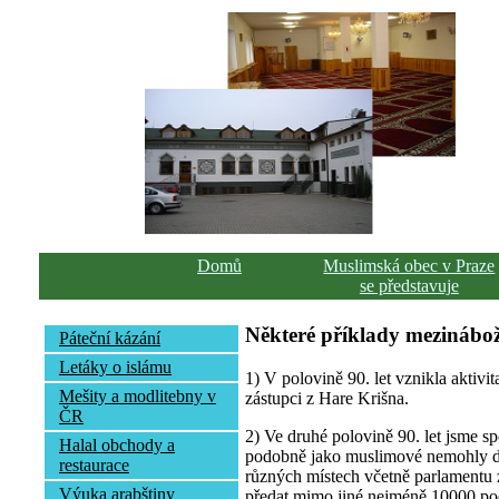
Domů
Muslimská obec v Praze
se představuje
Některé příklady mezinábože
Páteční kázání
Letáky o islámu
1) V polovině 90. let vznikla aktivi
Mešity a modlitebny v
zástupci z Hare Krišna.
ČR
2) Ve druhé polovině 90. let jsme s
Halal obchody a
podobně jako muslimové nemohly dos
restaurace
různých místech včetně parlamentu 
Výuka arabštiny
předat mimo jiné nejméně 10000 podp