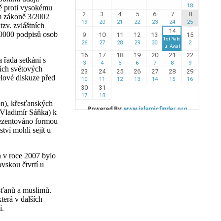
vě proti vysokému
ém zákoně 3/2002
tzv. zvláštních
 10000 podpisů osob
 řada setkání s
ních světových
elové diskuze před
n), křesťanských
(Vladimír Sáňka) k
prezentováno formou
tví mohli sejít u
h v roce 2007 bylo
vskou čtvrtí u
sťanů a muslimů.
terá v dalších
í.