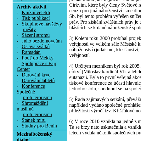
Církvím, které byly členy Světové r
Archív aktivit
cenzu pro jiná náboženství jsme dl
-
Knižní veletrh
Sb. byl tento problém vyřešen snížen
-
Tisk publikací
práv. Pro získání zvláštních práv je 
-
Skupinové návštěvy
hlásících se k dané náboženské spole
mešity
-
Sázení stromů
3) Kolem roku 2000 probíhal projekt
-
Jídlo bezdomovcům
veřejností ve velkém sále Městské k
-
Oslava svátků
náboženství (judaismu, křesťanství
-
Ramadán
veřejností.
-
Pouť do Mekky
-
Spolupráce s Fajr
4) Určitým mezníkem byl rok 2005, 
Center
církví (Miloslav kardinál Vlk a te
-
Darování krve
eutanazii. Byla to první veřejná akc
-
Darování tabletů
tiskové konference za účasti hlavníc
-
Konference
jednoho stolu, shodnout se na společ
Společně
proti terorismu
5) Řada zajímavých setkání, převážn
-
Shromáždění
například vydáno společné prohláše
muslimů
příležitosti výročí tzv. Křišťálové no
proti terorismu
-
Stánek míru
6) V roce 2010 vznikla na jedné z 
-
Studny pro Benin
Ta se brzy nato uskutečnila a vznikl
letech vydala několik společných pr
Mezináboženský
dialog