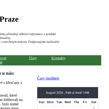
 Praze
ánky přinášejí některé informace o pražské
ktuality.
a s otevřeným srdcem. Podporujeme začlenění
hovat
Dary
Kontakty
tě
 u nás:
Časy modliteb
vé s křesťany a
ostí, které
e lobbovali na
. bylo nutné
obními údaji.