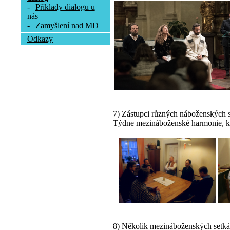
-
Příklady dialogu u
nás
-
Zamyšlení nad MD
Odkazy
7) Zástupci různých náboženských sp
Týdne mezináboženské harmonie, k
8) Několik mezináboženských setkán