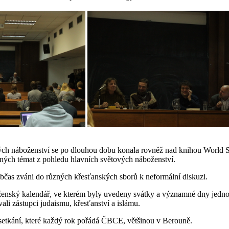
ných náboženství se po dlouhou dobu konala rovněž nad knihou World S
zných témat z pohledu hlavních světových náboženství.
bčas zváni do různých křesťanských sborů k neformální diskuzi.
ženský kalendář, ve kterém byly uvedeny svátky a významné dny jedno
ali zástupci judaismu, křesťanství a islámu.
etkání, které každý rok pořádá ČBCE, většinou v Berouně.