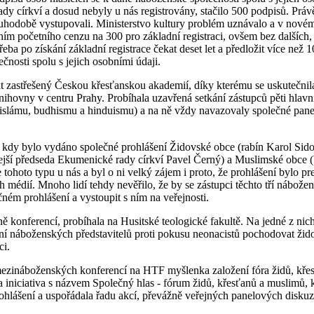
ady církví a dosud nebyly u nás registrovány, stačilo 500 podpisů. Prá
ouhodobě vystupovali. Ministerstvo kultury problém uznávalo a v nov
ím početního cenzu na 300 pro základní registraci, ovšem bez dalších, 
třeba po získání základní registrace čekat deset let a předložit více než
čnosti spolu s jejich osobními údaji.
 zastřešený Českou křesťanskou akademií, díky kterému se uskutečnila
nihovny v centru Prahy. Probíhala uzavřená setkání zástupců pěti hlav
, islámu, budhismu a hinduismu) a na ně vždy navazovaly společné pan
kdy bylo vydáno společné prohlášení Židovské obce (rabín Karol Sido
hdejší předseda Ekumenické rady církví Pavel Černý) a Muslimské obce 
e tohoto typu u nás a byl o ni velký zájem i proto, že prohlášení bylo 
h médií. Mnoho lidí tehdy nevěřilo, že by se zástupci těchto tří nábožens
ném prohlášení a vystoupit s ním na veřejnosti.
ě konferencí, probíhala na Husitské teologické fakultě. Na jedné z nic
ní náboženských představitelů proti pokusu neonacistů pochodovat žido
ci.
mezináboženských konferencí na HTF myšlenka založení fóra židů, kře
a iniciativa s názvem Společný hlas - fórum židů, křesťanů a muslimů, k
ohlášení a uspořádala řadu akcí, převážně veřejných panelových diskuz