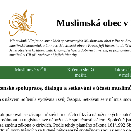
Muslimská obec v
Mír s vámi! Vítejte na stránkách spravovaných Muslimskou obcí v Praze. Str
muslimské komunitě, o činnosti Muslimské obce v Praze, její historii a další a
Jsme otevření každému, kdo k nám přichází s dobrým úmyslem, za poznáním 
muslimů v ČR při zachování jejich identity.
Muslimové v ČR
K čemu slouží
Jak se c
mešita
v meši
nské spolupráce, dialogu a setkávání s účastí muslimů
ta s názvem Sdílení a vydávala i svůj časopis. Setkávali se v ní muslimo
polupracovali se zástupci různých menších církví a náboženských společn
áhnout na registraci své náboženské společnosti státem. Společně jsm
za změnu zákona o církvích. Podle tehdy platného zákona 161/1992 Sb
isů osob hlásících se k dané náboženské společnosti spolu s jejich os