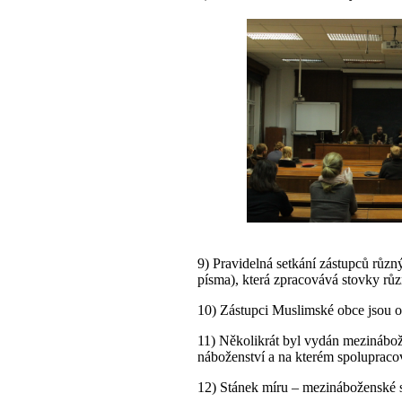
9) Pravidelná setkání zástupců růz
písma), která zpracovává stovky rů
10) Zástupci Muslimské obce jsou o
11) Několikrát byl vydán mezinábo
náboženství a na kterém spolupracov
12) Stánek míru – mezináboženské s