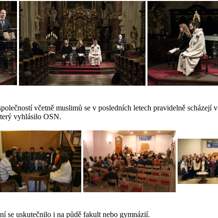
olečností včetně muslimů se v posledních letech pravidelně scházejí v 
terý vyhlásilo OSN.
í se uskutečnilo i na půdě fakult nebo gymnázií.