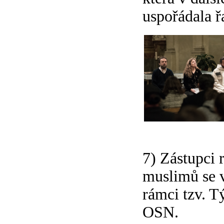
uspořádala ř
7) Zástupci 
muslimů se v
rámci tzv. T
OSN.