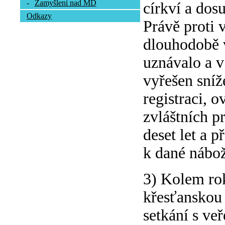
-
Zamyšlení nad MD
církví a dos
Odkazy
Právě proti 
dlouhodobě v
uznávalo a 
vyřešen sníž
registraci, o
zvláštních pr
deset let a 
k dané nábož
3) Kolem rok
křesťanskou 
setkání s ve