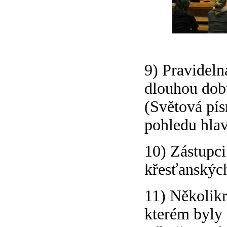
9) Pravideln
dlouhou dob
(Světová pís
pohledu hlav
10) Zástupci
křesťanských
11) Několikr
kterém byly