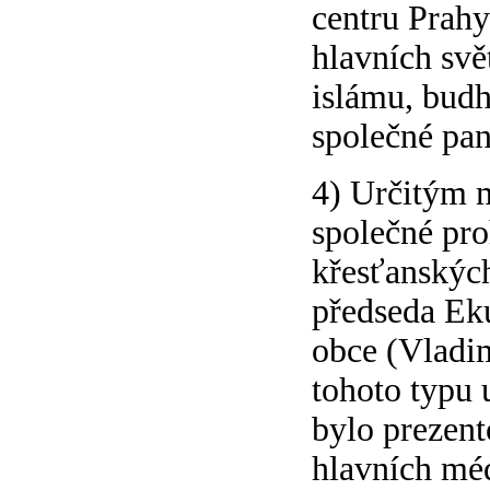
centru Prahy
hlavních svě
islámu, bud
společné pan
4) Určitým 
společné pro
křesťanských
předseda Ek
obce (Vladim
tohoto typu u
bylo prezent
hlavních méd