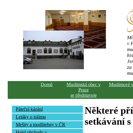
Mí
v 
mu
his
Js
za
mu
Domů
Muslimská obec v
Muslimové 
Praze
se představuje
Některé př
Páteční kázání
Letáky o islámu
setkávání s
Mešity a modlitebny v ČR
Halal obchody a