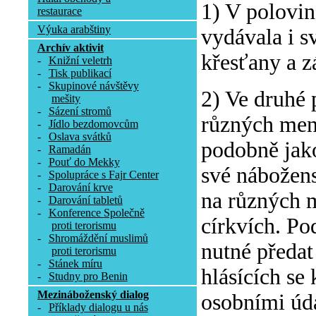
1) V polovin
restaurace
Výuka arabštiny
vydávala i s
Archív aktivit
křesťany a z
-
Knižní veletrh
-
Tisk publikací
-
Skupinové návštěvy
2) Ve druhé 
mešity
-
Sázení stromů
různých menš
-
Jídlo bezdomovcům
-
Oslava svátků
podobně jak
-
Ramadán
-
Pouť do Mekky
své nábožens
-
Spolupráce s Fajr Center
-
Darování krve
na různých 
-
Darování tabletů
-
Konference Společně
církvích. Po
proti terorismu
-
Shromáždění muslimů
nutné předa
proti terorismu
-
Stánek míru
hlásících se
-
Studny pro Benin
Mezináboženský dialog
osobními úda
-
Příklady dialogu u nás