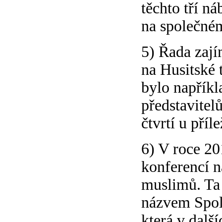
těchto tří ná
na společném
5) Řada zají
na Husitské 
bylo napřík
představitel
čtvrtí u příl
6) V roce 20
konferencí n
muslimů. Ta 
názvem Spole
která v dalš