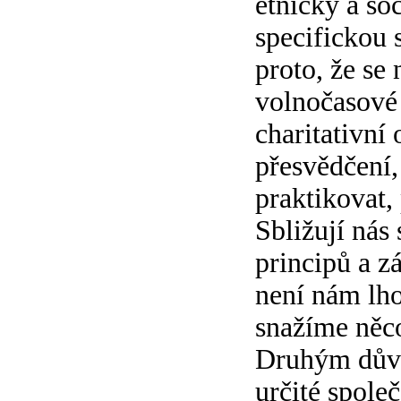
etnicky a so
specifickou 
proto, že se
volnočasové 
charitativní 
přesvědčení,
praktikovat,
Sbližují nás
principů a zá
není nám lho
snažíme něco
Druhým důvo
určité spole