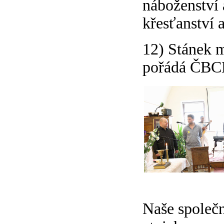
náboženství 
křesťanství 
12) Stánek m
pořádá ČBCE
Naše společno