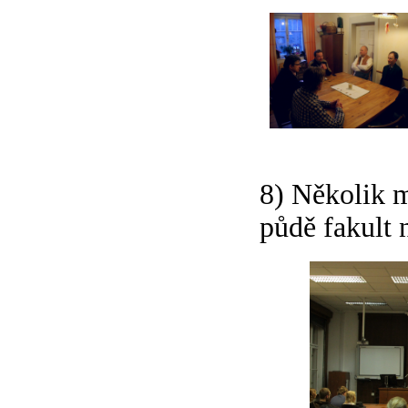
8) Několik m
půdě fakult 