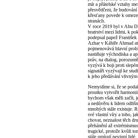
mír a přátelské vztahy mez
přesvědčeni, že budování
křesťany povede k omeze
stranách.
V roce 2019 byl v Abu D
bratrství mezi lidmi, k po
podepsal papež František 
Azhar v Káhiře Ahmad at
pojmenovává hlavní prob
nastiňuje východiska a ap
práv, na dialog, porozum
vyzývá k boji proti slep
signatáři vyzývají ke stud
k jeho předávání vlivným
Nemyslíme si, že se poda
proutku vytvořit harmoni
bychom však měli začít, j
a nedůvěru k lidem odlišn
mnohých stále existuje. Ro
své vlastní víry a toho, j
chovat, neznalost těch dr
přehánění až extrémismu
tragické, protože kvůli t
stále umírají nevinní lidé