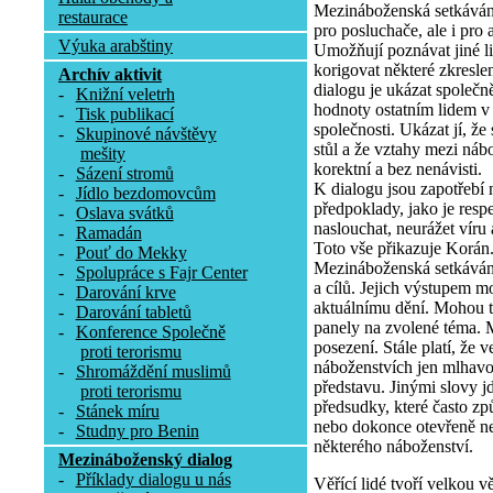
Mezináboženská setkáván
restaurace
pro posluchače, ale i pro 
Výuka arabštiny
Umožňují poznávat jiné lid
korigovat některé zkresl
Archív aktivit
dialogu je ukázat společn
-
Knižní veletrh
hodnoty ostatním lidem v 
-
Tisk publikací
společnosti. Ukázat jí, ž
-
Skupinové návštěvy
stůl a že vztahy mezi ná
mešity
korektní a bez nenávisti.
-
Sázení stromů
K dialogu jsou zapotřebí 
-
Jídlo bezdomovcům
předpoklady, jako je respe
-
Oslava svátků
naslouchat, neurážet víru 
-
Ramadán
Toto vše přikazuje Korán
-
Pouť do Mekky
Mezináboženská setkáván
-
Spolupráce s Fajr Center
a cílů. Jejich výstupem m
-
Darování krve
aktuálnímu dění. Mohou t
-
Darování tabletů
panely na zvolené téma. 
-
Konference Společně
posezení. Stále platí, že 
proti terorismu
náboženstvích jen mlhavo
-
Shromáždění muslimů
představu. Jinými slovy jd
proti terorismu
předsudky, které často z
-
Stánek míru
nebo dokonce otevřeně ne
-
Studny pro Benin
některého náboženství.
Mezináboženský dialog
-
Příklady dialogu u nás
Věřící lidé tvoří velkou v