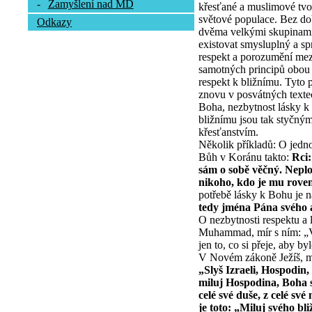
-
Zamyšlení nad MD
křesťané a muslimové tvo
světové populace. Bez dob
Odkazy
dvěma velkými skupinami
existovat smysluplný a sp
respekt a porozumění mezi
samotných principů obou 
respekt k bližnímu. Tyto 
znovu v posvátných textec
Boha, nezbytnost lásky k
bližnímu jsou tak styčný
křesťanstvím.
Několik příkladů: O jedno
Bůh v Koránu takto:
Rci:
sám o sobě věčný. Neplo
nikoho, kdo je mu rove
potřebě lásky k Bohu je n
tedy jména Pána svého 
O nezbytnosti respektu a 
Muhammad, mír s ním: „Vě
jen to, co si přeje, aby 
V Novém zákoně Ježíš, mí
„Slyš Izraeli, Hospodin,
miluj Hospodina, Boha s
celé své duše, z celé své 
je toto: „Miluj svého bl