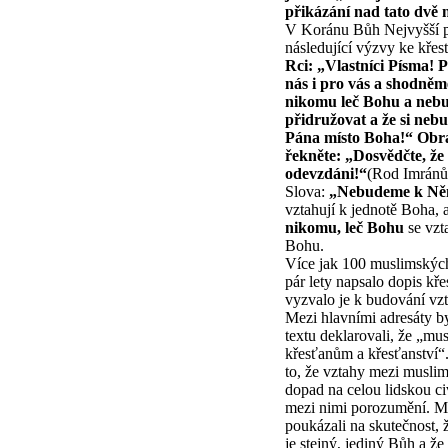
přikázání nad tato dvě 
V Koránu Bůh Nejvyšší p
následující výzvy ke kře
Rci: „Vlastníci Písma! 
nás i pro vás a shodněm
nikomu leč Bohu a neb
přidružovat a že si neb
Pána místo Boha!“ Obrát
řekněte: „Dosvědčte, že
odevzdáni!“
(Rod Imránův
Slova:
„Nebudeme k Něm
vztahují k jednotě Boha, 
nikomu, leč Bohu
se vzt
Bohu.
Více jak 100 muslimských 
pár lety napsalo dopis kř
vyzvalo je k budování vz
Mezi hlavními adresáty b
textu deklarovali, že „mu
křesťanům a křesťanství“
to, že vztahy mezi muslim
dopad na celou lidskou civ
mezi nimi porozumění. Mu
poukázali na skutečnost,
je stejný, jediný Bůh a že