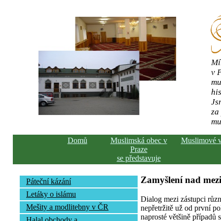
Mí
v 
mu
his
Js
za
mu
Domů
Muslimská obec v
Muslimové 
Praze
se představuje
Zamyšlení nad mez
Páteční kázání
Letáky o islámu
Dialog mezi zástupci růz
Mešity a modlitebny v ČR
nepřetržitě už od první pol
naprosté většině případů s
Halal obchody a