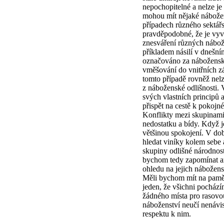
nepochopitelné a nelze je
mohou mít nějaké nábože
případech různého sektářs
pravděpodobné, že je vy
znesváření různých nábo
příkladem násilí v dnešní
označováno za náboženské
vměšování do vnitřních zá
tomto případě rovněž nelz
z náboženské odlišnosti.
svých vlastních principů
přispět na cestě k pokojné
Konflikty mezi skupinami
nedostatku a bídy. Když je
většinou spokojení. V dob
hledat viníky kolem sebe 
skupiny odlišné národnos
bychom tedy zapomínat a
ohledu na jejich nábožen
Měli bychom mít na pamět
jeden, že všichni pochází
žádného místa pro rasovou
náboženství neučí nenávi
respektu k nim.