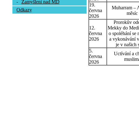
-
Zamyšlení nad MD
19.
Muharram – 
Odkazy
června
měsíc
2026
Prorokův od
12.
Mekky do Medín
června
o spoléhání se 
2026
a vykonávání v
je v našich 
5.
Uctívání a c
června
muslim
2026