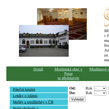
Mí
v 
mu
his
Js
za
mu
Domů
Muslimská obec v
Muslimové 
Praze
se představuje
Od:
Rok
Páteční kázání
Do:
Rok
Letáky o islámu
Mešity a modlitebny v ČR
Halal obchody a