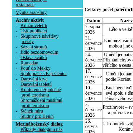
restaurace
Celkový počet pátečních
Výuka arabštiny
Archív aktivit
Datum
Název
-
Knižní veletrh
7. srpna
Léto a velké
-
Tisk publikací
2026
-
Skupinové návštěvy
31.
Jsou mezi vámi t
mešity
července
mohou jiné o
-
Sázení stromů
2026
-
Jídlo bezdomovcům
24.
Umění jednat s l
-
Oslava svátků
července
Přiznání chyby 
-
Ramadán
2026
věřícího a cesta
-
Pouť do Mekky
17.
-
Spolupráce s Fajr Center
Umění jednání
července
-
Darování krve
podle Koránu 
2026
-
Darování tabletů
10.
„Buď neochvějn
-
Konference Společně
července
své spolu s tě
proti terorismu
2026
Pána svého vz
-
Shromáždění muslimů
3.
proti terorismu
Prozíravost – sv
července
-
Stánek míru
a průvodce n
2026
-
Studny pro Benin
26.
Jak obnovit svů
Mezináboženský dialog
června
Koránu
-
Příklady dialogu u nás
2026