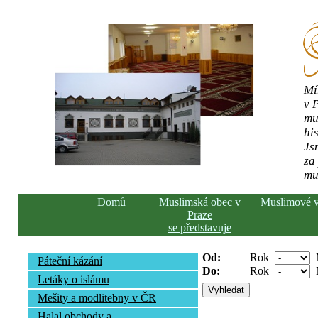
Mí
v 
mu
his
Js
za
mu
Domů
Muslimská obec v
Muslimové 
Praze
se představuje
Od:
Rok
Páteční kázání
Do:
Rok
Letáky o islámu
Mešity a modlitebny v ČR
Halal obchody a