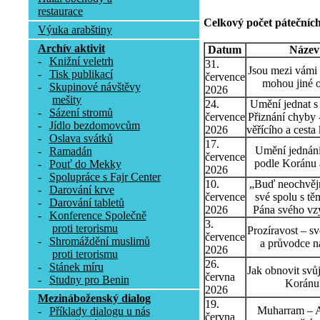
restaurace
Celkový počet pátečních
Výuka arabštiny
Archív aktivit
Datum
Název
-
Knižní veletrh
31.
Jsou mezi vámi t
-
Tisk publikací
července
mohou jiné o
-
Skupinové návštěvy
2026
mešity
24.
Umění jednat s l
-
Sázení stromů
července
Přiznání chyby 
-
Jídlo bezdomovcům
2026
věřícího a cesta
-
Oslava svátků
17.
Umění jednání
-
Ramadán
července
podle Koránu 
-
Pouť do Mekky
2026
-
Spolupráce s Fajr Center
10.
„Buď neochvějn
-
Darování krve
července
své spolu s tě
-
Darování tabletů
2026
Pána svého vz
-
Konference Společně
3.
proti terorismu
Prozíravost – sv
července
-
Shromáždění muslimů
a průvodce n
2026
proti terorismu
26.
-
Stánek míru
Jak obnovit svů
června
-
Studny pro Benin
Koránu
2026
Mezináboženský dialog
19.
Muharram – 
-
Příklady dialogu u nás
června