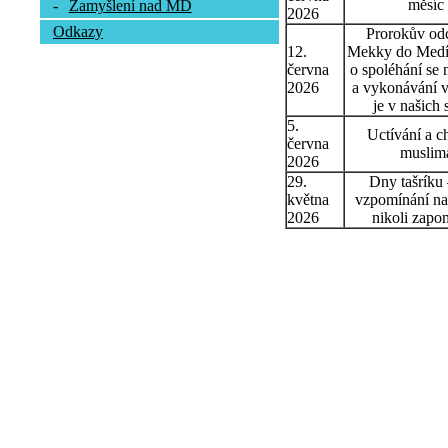
měsíc
-
Zamyšlení nad MD
2026
Odkazy
Prorokův od
12.
Mekky do Medín
června
o spoléhání se 
2026
a vykonávání v
je v našich 
5.
Uctívání a c
června
muslim
2026
29.
Dny tašríku
května
vzpomínání na
2026
nikoli zapo