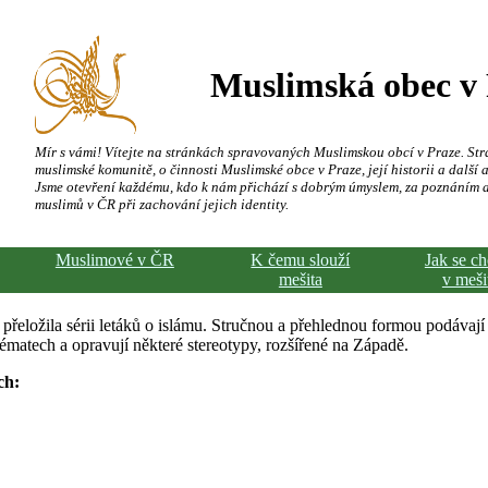
Muslimská obec v
Mír s vámi! Vítejte na stránkách spravovaných Muslimskou obcí v Praze. Str
muslimské komunitě, o činnosti Muslimské obce v Praze, její historii a další a
Jsme otevření každému, kdo k nám přichází s dobrým úmyslem, za poznáním 
muslimů v ČR při zachování jejich identity.
Muslimové v ČR
K čemu slouží
Jak se c
mešita
v meši
řeložila sérii letáků o islámu. Stručnou a přehlednou formou podávají
matech a opravují některé stereotypy, rozšířené na Západě.
ch: