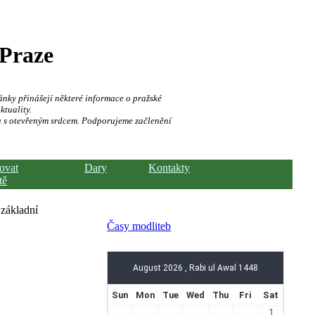
 Praze
ánky přinášejí některé informace o pražské
ktuality.
a s otevřeným srdcem. Podporujeme začlenění
hovat
Dary
Kontakty
tě
 základní
Časy modliteb