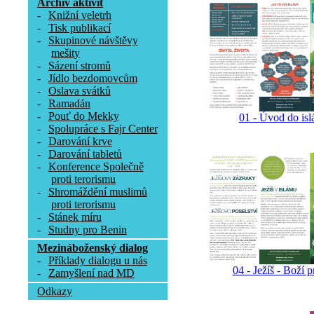
Archív aktivit
-
Knižní veletrh
-
Tisk publikací
-
Skupinové návštěvy
mešity
-
Sázení stromů
-
Jídlo bezdomovcům
-
Oslava svátků
-
Ramadán
-
Pouť do Mekky
01 - Úvod do is
-
Spolupráce s Fajr Center
-
Darování krve
-
Darování tabletů
-
Konference Společně
proti terorismu
-
Shromáždění muslimů
proti terorismu
-
Stánek míru
-
Studny pro Benin
Mezináboženský dialog
-
Příklady dialogu u nás
04 - Ježíš - Boží 
-
Zamyšlení nad MD
Odkazy