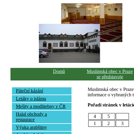
Domů
Muslimská obec v Praze
se představuje
Muslimská obec v Praze p
Páteční kázání
informace o vybraných té
Letáky o islámu
Pořadí stránek v letácí
Mešity a modlitebny v ČR
Halal obchody a
4
5
restaurace
1
2
3
Výuka arabštiny