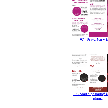
07 - Práva žen v i
10 - Smrt a posmrtný ž
islámu