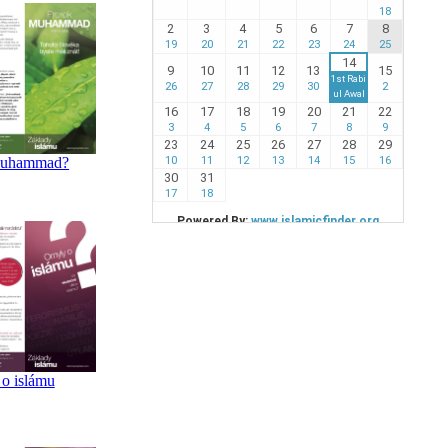
 Muhammad?
o islámu