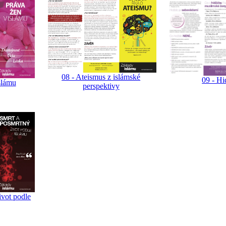
08 - Ateismus z islámské
09 - Hi
slámu
perspektivy
ivot podle