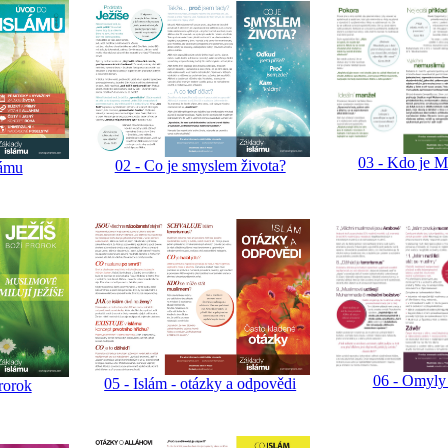
03 - Kdo je
02 - Co je smyslem života?
lámu
06 - Omyly 
05 - Islám - otázky a odpovědi
prorok