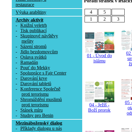
Pořadí stránek v letácíc
restaurace
4
5
Výuka arabštiny
1
2
3
Archív aktivit
-
Knižní veletrh
-
Tisk publikací
-
Skupinové návštěvy
mešity
-
Sázení stromů
-
Jídlo bezdomovcům
02 
01 - Úvod do
-
Oslava svátků
sm
islámu
-
Ramadán
ž
-
Pouť do Mekky
-
Spolupráce s Fajr Center
-
Darování krve
-
Darování tabletů
-
Konference Společně
proti terorismu
-
Shromáždění muslimů
05 -
proti terorismu
04 - Ježíš -
ot
-
Stánek míru
Boží prorok
od
-
Studny pro Benin
Mezináboženský dialog
-
Příklady dialogu u nás