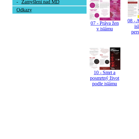
-
Zamyšlení nad MD
Odkazy
08 - 
07 - Práva žen
is
v islámu
per
10 - Smrt a
posmrtný život
podle islámu