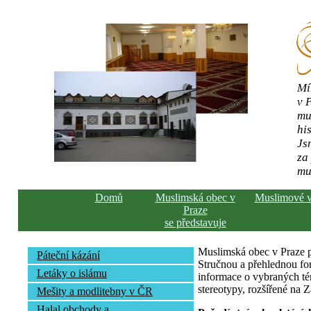
Mí
v 
mu
his
Js
za
mu
Domů
Muslimská obec v
Muslimové 
Praze
se představuje
Muslimská obec v Praze pře
Páteční kázání
Stručnou a přehlednou fo
Letáky o islámu
informace o vybraných té
stereotypy, rozšířené na 
Mešity a modlitebny v ČR
Halal obchody a