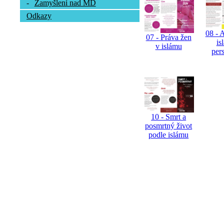
-
Zamyšlení nad MD
Odkazy
08 - 
07 - Práva žen
is
v islámu
per
10 - Smrt a
posmrtný život
podle islámu