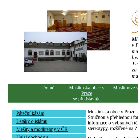
Mí
v 
mu
his
Js
za
mu
Domů
Muslimská obec v
Muslimové 
Praze
se představuje
Muslimská obec v Praze pře
Páteční kázání
Stručnou a přehlednou fo
Letáky o islámu
informace o vybraných té
stereotypy, rozšířené na 
Mešity a modlitebny v ČR
Halal obchody a