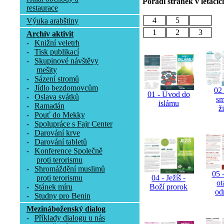
Pořadí stránek v letácíc
restaurace
4
5
Výuka arabštiny
1
2
3
Archív aktivit
-
Knižní veletrh
-
Tisk publikací
-
Skupinové návštěvy
mešity
-
Sázení stromů
-
Jídlo bezdomovcům
02 
01 - Úvod do
-
Oslava svátků
sm
islámu
-
Ramadán
ž
-
Pouť do Mekky
-
Spolupráce s Fajr Center
-
Darování krve
-
Darování tabletů
-
Konference Společně
proti terorismu
-
Shromáždění muslimů
05 -
proti terorismu
04 - Ježíš -
ot
-
Stánek míru
Boží prorok
od
-
Studny pro Benin
Mezináboženský dialog
-
Příklady dialogu u nás