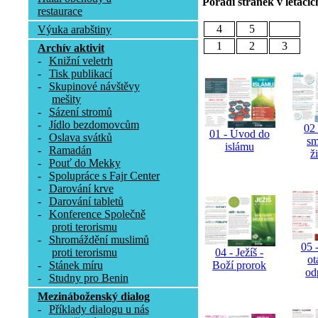
Pořadí stránek v letácíc
restaurace
4
5
Výuka arabštiny
1
2
3
Archív aktivit
-
Knižní veletrh
-
Tisk publikací
-
Skupinové návštěvy
mešity
-
Sázení stromů
-
Jídlo bezdomovcům
02 
01 - Úvod do
-
Oslava svátků
sm
islámu
-
Ramadán
ž
-
Pouť do Mekky
-
Spolupráce s Fajr Center
-
Darování krve
-
Darování tabletů
-
Konference Společně
proti terorismu
-
Shromáždění muslimů
05 -
proti terorismu
04 - Ježíš -
ot
-
Stánek míru
Boží prorok
od
-
Studny pro Benin
Mezináboženský dialog
-
Příklady dialogu u nás