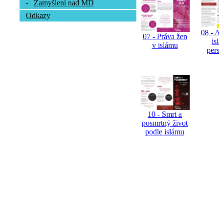
-
Zamyšlení nad MD
Odkazy
08 - 
07 - Práva žen
is
v islámu
per
10 - Smrt a
posmrtný život
podle islámu