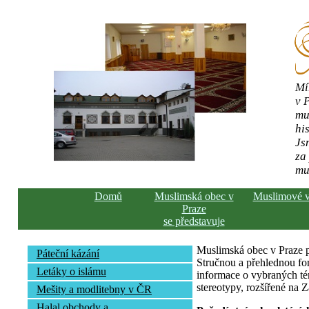
Mí
v 
mu
his
Js
za
mu
Domů
Muslimská obec v
Muslimové 
Praze
se představuje
Muslimská obec v Praze pře
Páteční kázání
Stručnou a přehlednou fo
Letáky o islámu
informace o vybraných té
stereotypy, rozšířené na 
Mešity a modlitebny v ČR
Halal obchody a