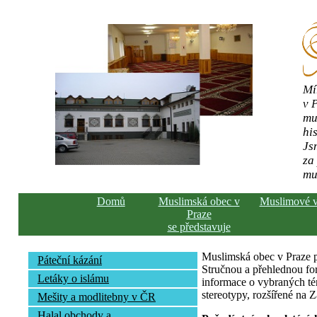
Mí
v 
mu
his
Js
za
mu
Domů
Muslimská obec v
Muslimové 
Praze
se představuje
Muslimská obec v Praze pře
Páteční kázání
Stručnou a přehlednou fo
Letáky o islámu
informace o vybraných té
stereotypy, rozšířené na 
Mešity a modlitebny v ČR
Halal obchody a