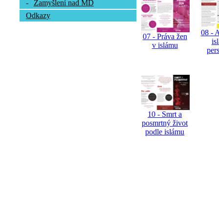
-
Zamyšlení nad MD
Odkazy
08 - 
07 - Práva žen
is
v islámu
per
10 - Smrt a
posmrtný život
podle islámu