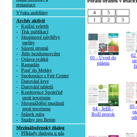
Pořadí stránek v letácíc
restaurace
4
5
Výuka arabštiny
1
2
3
Archív aktivit
-
Knižní veletrh
-
Tisk publikací
-
Skupinové návštěvy
mešity
-
Sázení stromů
-
Jídlo bezdomovcům
02 
01 - Úvod do
-
Oslava svátků
sm
islámu
-
Ramadán
ž
-
Pouť do Mekky
-
Spolupráce s Fajr Center
-
Darování krve
-
Darování tabletů
-
Konference Společně
proti terorismu
-
Shromáždění muslimů
05 -
proti terorismu
04 - Ježíš -
ot
-
Stánek míru
Boží prorok
od
-
Studny pro Benin
Mezináboženský dialog
-
Příklady dialogu u nás