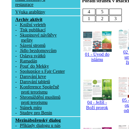
Pořadí stránek v letácíc
restaurace
4
5
Výuka arabštiny
1
2
3
Archív aktivit
-
Knižní veletrh
-
Tisk publikací
-
Skupinové návštěvy
mešity
-
Sázení stromů
-
Jídlo bezdomovcům
02 
01 - Úvod do
-
Oslava svátků
sm
islámu
-
Ramadán
ž
-
Pouť do Mekky
-
Spolupráce s Fajr Center
-
Darování krve
-
Darování tabletů
-
Konference Společně
proti terorismu
-
Shromáždění muslimů
05 -
proti terorismu
04 - Ježíš -
ot
-
Stánek míru
Boží prorok
od
-
Studny pro Benin
Mezináboženský dialog
-
Příklady dialogu u nás