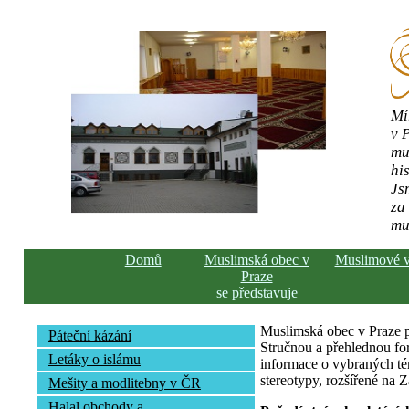
Mí
v 
mu
his
Js
za
mu
Domů
Muslimská obec v
Muslimové 
Praze
se představuje
Muslimská obec v Praze pře
Páteční kázání
Stručnou a přehlednou fo
Letáky o islámu
informace o vybraných té
stereotypy, rozšířené na 
Mešity a modlitebny v ČR
Halal obchody a