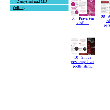
-
Zamyšlení nad MD
Odkazy
08 - 
07 - Práva žen
is
v islámu
per
10 - Smrt a
posmrtný život
podle islámu