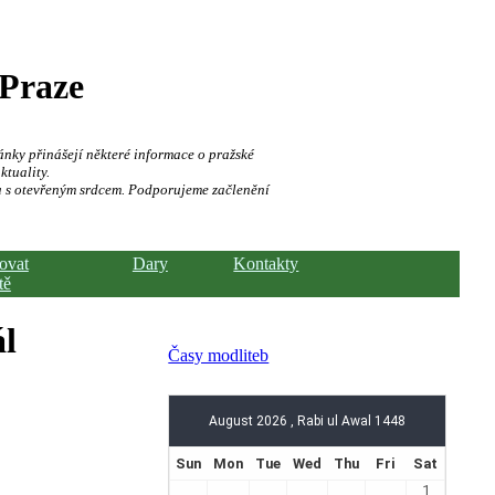
 Praze
ánky přinášejí některé informace o pražské
ktuality.
a s otevřeným srdcem. Podporujeme začlenění
hovat
Dary
Kontakty
tě
ál
Časy modliteb