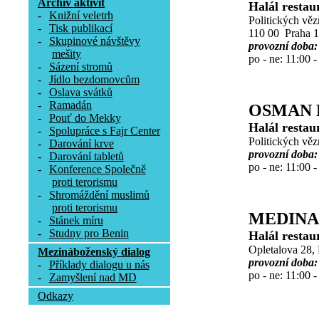
Archív aktivit
Halál restau
-
Knižní veletrh
Politických vě
-
Tisk publikací
110 00 Praha 1
-
Skupinové návštěvy
provozní doba:
mešity
po - ne: 11:00 -
-
Sázení stromů
-
Jídlo bezdomovcům
-
Oslava svátků
-
Ramadán
OSMAN 
-
Pouť do Mekky
Halál restau
-
Spolupráce s Fajr Center
Politických vě
-
Darování krve
provozní doba:
-
Darování tabletů
po - ne: 11:00 -
-
Konference Společně
proti terorismu
-
Shromáždění muslimů
proti terorismu
MEDINA
-
Stánek míru
-
Studny pro Benin
Halál restau
Opletalova 28,
Mezináboženský dialog
provozní doba:
-
Příklady dialogu u nás
po - ne: 11:00 -
-
Zamyšlení nad MD
Odkazy