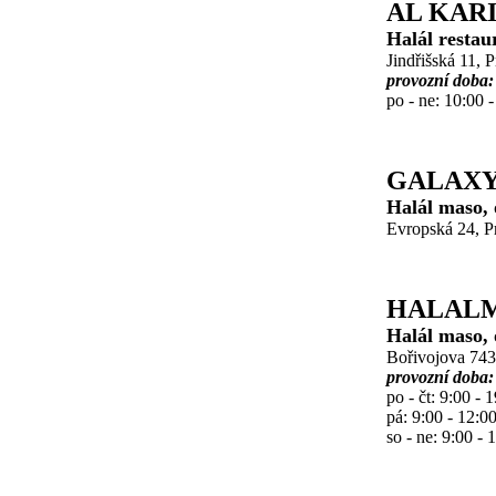
AL KAR
Halál restau
Jindřišská 11, 
provozní doba:
po - ne: 10:00 
GALAXY
Halál maso, o
Evropská 24, Pr
HALAL
Halál maso, o
Bořivojova 743
provozní doba:
po - čt: 9:00 - 
pá: 9:00 - 12:0
so - ne: 9:00 - 