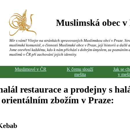
Muslimská obec v
Mír s vámi! Vítejte na stránkách spravovaných Muslimskou obcí v Praze. Str
muslimské komunitě, o činnosti Muslimské obce v Praze, její historii a další a
Jsme otevření každému, kdo k nám přichází s dobrým úmyslem, za poznáním 
muslimů v ČR při zachování jejich identity.
Muslimové v ČR
K čemu slouží
Jak se c
mešita
v meši
alál restaurace a prodejny s hal
orientálním zbožím v Praze:
 Kebab