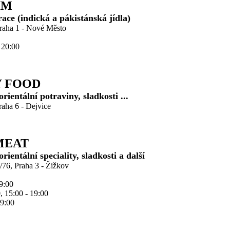
IM
race (indická a pákistánská jídla)
Praha 1 - Nové Město
- 20:00
 FOOD
rientální potraviny, sladkosti ...
aha 6 - Dejvice
MEAT
rientální speciality, sladkosti a další
/76, Praha 3 - Žižkov
19:00
0, 15:00 - 19:00
19:00