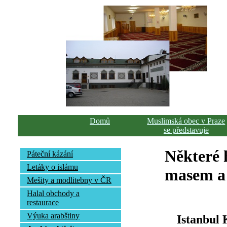
Domů
Muslimská obec v Praze
se představuje
Některé h
Páteční kázání
Letáky o islámu
masem a 
Mešity a modlitebny v ČR
Halal obchody a
restaurace
Výuka arabštiny
Istanbul