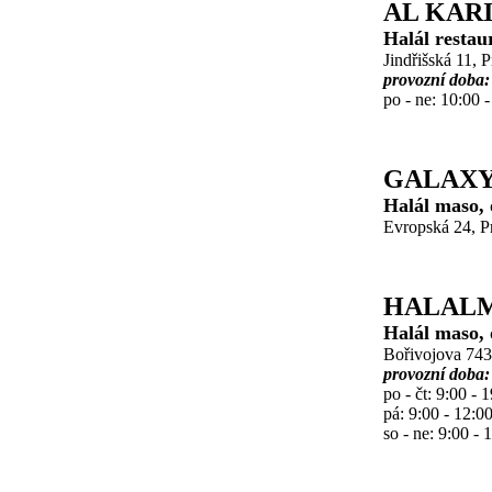
AL KAR
Halál restau
Jindřišská 11, 
provozní doba:
po - ne: 10:00 
GALAXY
Halál maso, o
Evropská 24, Pr
HALAL
Halál maso, o
Bořivojova 743
provozní doba:
po - čt: 9:00 - 
pá: 9:00 - 12:0
so - ne: 9:00 - 