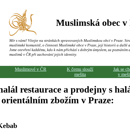
Muslimská obec v
Mír s vámi! Vítejte na stránkách spravovaných Muslimskou obcí v Praze. Str
muslimské komunitě, o činnosti Muslimské obce v Praze, její historii a další a
Jsme otevření každému, kdo k nám přichází s dobrým úmyslem, za poznáním 
muslimů v ČR při zachování jejich identity.
Muslimové v ČR
K čemu slouží
Jak se c
mešita
v meši
alál restaurace a prodejny s hal
orientálním zbožím v Praze:
 Kebab