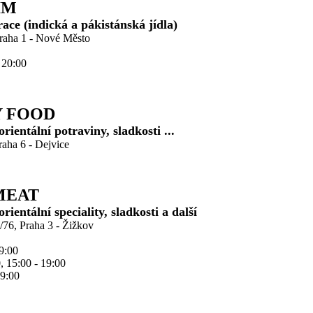
IM
race (indická a pákistánská jídla)
Praha 1 - Nové Město
- 20:00
 FOOD
rientální potraviny, sladkosti ...
aha 6 - Dejvice
MEAT
rientální speciality, sladkosti a další
/76, Praha 3 - Žižkov
19:00
0, 15:00 - 19:00
19:00