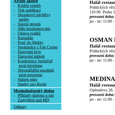
Archív aktivit
Halál restau
-
Knižní veletrh
Politických vě
-
Tisk publikací
110 00 Praha 1
-
Skupinové návštěvy
provozní doba:
mešity
po - ne: 11:00 -
-
Sázení stromů
-
Jídlo bezdomovcům
-
Oslava svátků
-
Ramadán
OSMAN 
-
Pouť do Mekky
Halál restau
-
Spolupráce s Fajr Center
Politických vě
-
Darování krve
provozní doba:
-
Darování tabletů
po - ne: 11:00 -
-
Konference Společně
proti terorismu
-
Shromáždění muslimů
proti terorismu
MEDINA
-
Stánek míru
-
Studny pro Benin
Halál restau
Opletalova 28,
Mezináboženský dialog
provozní doba:
-
Příklady dialogu u nás
po - ne: 11:00 -
-
Zamyšlení nad MD
Odkazy