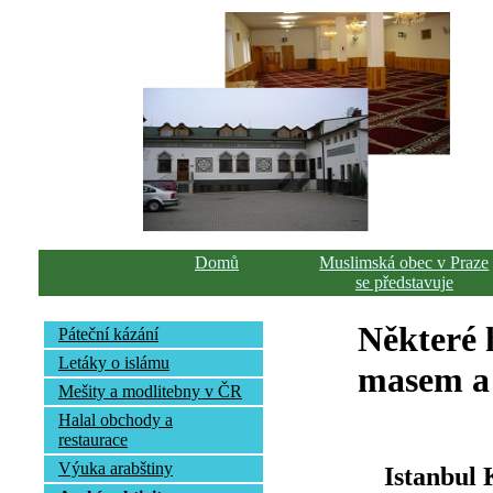
Domů
Muslimská obec v Praze
se představuje
Některé h
Páteční kázání
Letáky o islámu
masem a 
Mešity a modlitebny v ČR
Halal obchody a
restaurace
Výuka arabštiny
Istanbul