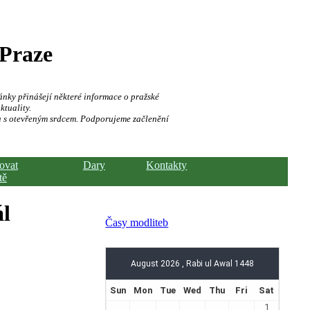
 Praze
ánky přinášejí některé informace o pražské
ktuality.
a s otevřeným srdcem. Podporujeme začlenění
hovat
Dary
Kontakty
tě
ál
Časy modliteb