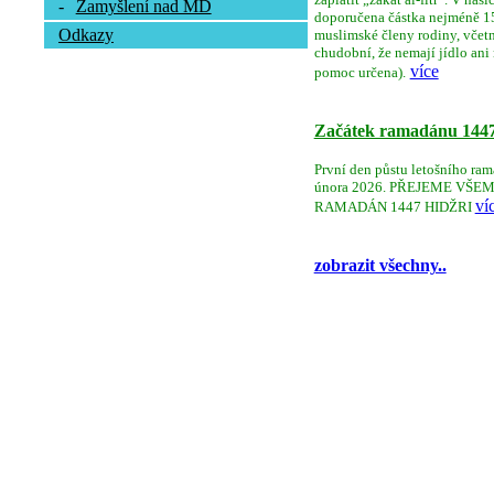
-
Zamyšlení nad MD
doporučena částka nejméně 150
Odkazy
muslimské členy rodiny, včetně 
chudobní, že nemají jídlo ani
více
pomoc určena).
Začátek ramadánu 144
První den půstu letošního ram
února 2026. PŘEJEME V
ví
RAMADÁN 1447 HIDŽRI
zobrazit všechny..