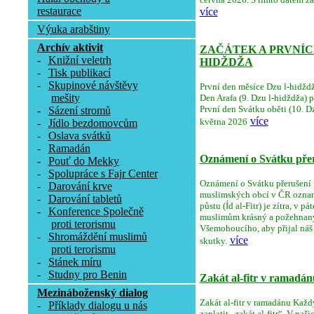
restaurace
více
Výuka arabštiny
Archív aktivit
ZAČÁTEK A PRVNÍCH
-
Knižní veletrh
HIDŽDŽA
-
Tisk publikací
-
Skupinové návštěvy
První den měsíce Dzu l-hidždž
mešity
Den Arafa (9. Dzu l-hidždža) 
První den Svátku oběti (10. Dz
-
Sázení stromů
více
května 2026
-
Jídlo bezdomovcům
-
Oslava svátků
-
Ramadán
Oznámení o Svátku přeru
-
Pouť do Mekky
-
Spolupráce s Fajr Center
Oznámení o Svátku přerušení pů
-
Darování krve
muslimských obcí v ČR oznamu
-
Darování tabletů
půstu (Íd al-Fitr) je zítra, v 
-
Konference Společně
muslimům krásný a požehnaný
proti terorismu
Všemohoucího, aby přijal náš 
-
Shromáždění muslimů
více
skutky.
proti terorismu
-
Stánek míru
-
Studny pro Benin
Zakát al-fitr v ramadán
Mezináboženský dialog
Zakát al-fitr v ramadánu Ka
-
Příklady dialogu u nás
zaplatit „zakát al-fitr“. V n