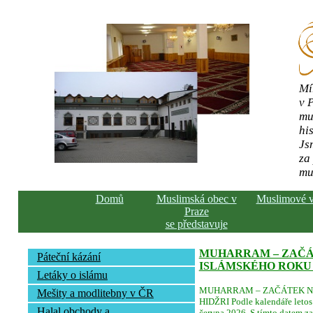
Mí
v 
mu
his
Js
za
mu
Domů
Muslimská obec v
Muslimové 
Praze
se představuje
MUHARRAM – ZAČ
Páteční kázání
ISLÁMSKÉHO ROKU 
Letáky o islámu
MUHARRAM – ZAČÁTEK N
Mešity a modlitebny v ČR
HIDŽRI Podle kalendáře letos 
Halal obchody a
června 2026. S tímto datem za