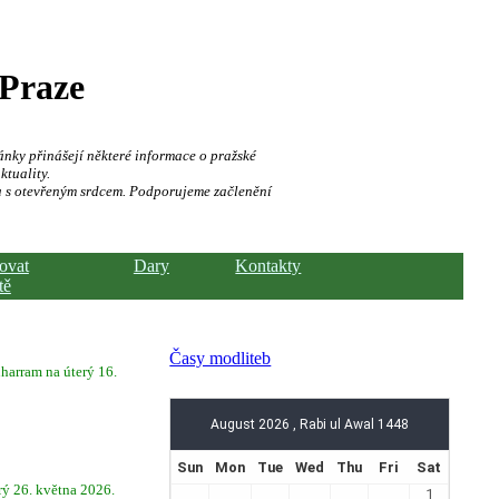
 Praze
ánky přinášejí některé informace o pražské
ktuality.
a s otevřeným srdcem. Podporujeme začlenění
hovat
Dary
Kontakty
tě
Časy modliteb
ram na úterý 16.
rý 26. května 2026.