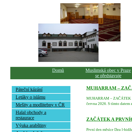
Domů
Muslimská obec v Praze
se představuje
MUHARRAM – ZAČÁ
Páteční kázání
Letáky o islámu
MUHARRAM – ZAČÁTEK NOVÉ
června 2026. S tímto datem z
Mešity a modlitebny v ČR
Halal obchody a
restaurace
ZAČÁTEK A PRVNÍ
Výuka arabštiny
První den měsíce Dzu l-hidžd