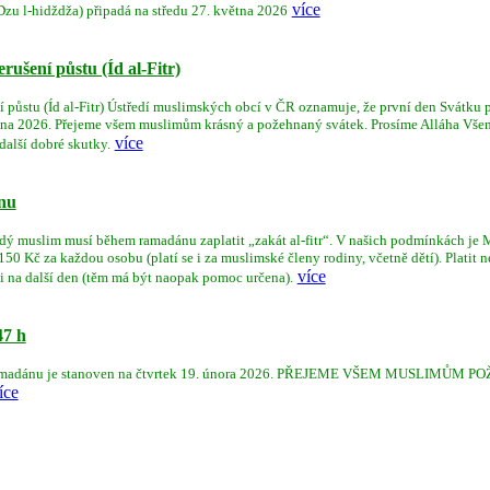
více
Dzu l-hidždža) připadá na středu 27. května 2026
ušení půstu (Íd al-Fitr)
půstu (Íd al-Fitr) Ústředí muslimských obcí v ČR oznamuje, že první den Svátku př
 března 2026. Přejeme všem muslimům krásný a požehnaný svátek. Prosíme Alláha Vše
více
další dobré skutky.
ánu
ždý muslim musí během ramadánu zaplatit „zakát al-fitr“. V našich podmínkách je
0 Kč za každou osobu (platí se i za muslimské členy rodiny, včetně dětí). Platit nem
více
ni na další den (těm má být naopak pomoc určena).
47 h
o ramadánu je stanoven na čtvrtek 19. února 2026. PŘEJEME VŠEM MUSLIMŮM
íce