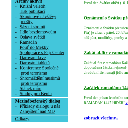
Archív aktivit
První den Svátku oběti (10. 
-
Knižní veletrh
-
Tisk publikací
-
Skupinové návštěvy
Oznámení o Svátku přer
mešity
-
Sázení stromů
Oznámení o Svátku přerušení 
-
Jídlo bezdomovcům
Fitr) je zítra, v pátek 20.
-
Oslava svátků
náš půst, modlitby, prosby a 
-
Ramadán
-
Pouť do Mekky
-
Spolupráce s Fajr Center
Zakát al-fitr v ramad
-
Darování krve
-
Darování tabletů
Zakát al-fitr v ramadánu Ka
doporučena částka nejméně 15
-
Konference Společně
chudobní, že nemají jídlo a
proti terorismu
-
Shromáždění muslimů
proti terorismu
Začátek ramadánu 14
-
Stánek míru
-
Studny pro Benin
První den půstu letošníh
Mezináboženský dialog
v
RAMADÁN 1447 HIDŽRI
-
Příklady dialogu u nás
-
Zamyšlení nad MD
zobrazit všechny..
Odkazy