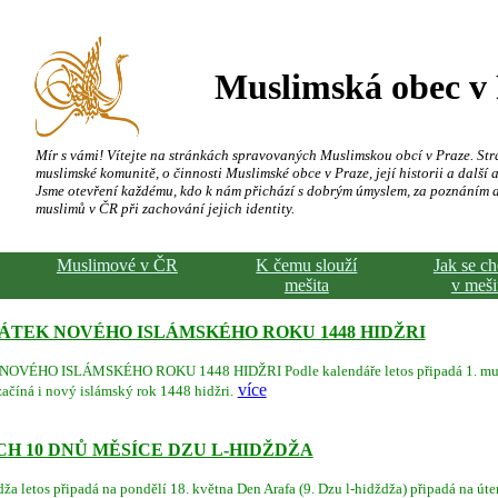
Muslimská obec v
Mír s vámi! Vítejte na stránkách spravovaných Muslimskou obcí v Praze. Str
muslimské komunitě, o činnosti Muslimské obce v Praze, její historii a další a
Jsme otevření každému, kdo k nám přichází s dobrým úmyslem, za poznáním 
muslimů v ČR při zachování jejich identity.
Muslimové v ČR
K čemu slouží
Jak se c
mešita
v meši
TEK NOVÉHO ISLÁMSKÉHO ROKU 1448 HIDŽRI
HO ISLÁMSKÉHO ROKU 1448 HIDŽRI Podle kalendáře letos připadá 1. muhar
více
ačíná i nový islámský rok 1448 hidžri.
CH 10 DNŮ MĚSÍCE DZU L-HIDŽDŽA
ža letos připadá na pondělí 18. května Den Arafa (9. Dzu l-hidždža) připadá na úte