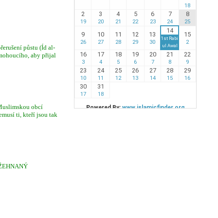
erušení půstu (Íd al-
mohoucího, aby přijal
 Muslimskou obcí
usí ti, kteří jsou tak
 POŽEHNANÝ