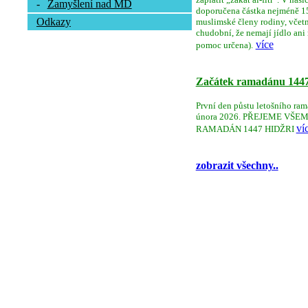
-
Zamyšlení nad MD
doporučena částka nejméně 150
Odkazy
muslimské členy rodiny, včetně 
chudobní, že nemají jídlo ani
více
pomoc určena).
Začátek ramadánu 144
První den půstu letošního ram
února 2026. PŘEJEME V
ví
RAMADÁN 1447 HIDŽRI
zobrazit všechny..