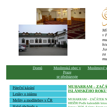
Mí
v 
mu
his
Js
za
mu
Domů
Muslimská obec v
Muslimové 
Praze
se představuje
MUHARRAM – ZAČ
Páteční kázání
ISLÁMSKÉHO ROKU 
Letáky o islámu
MUHARRAM – ZAČÁTEK N
Mešity a modlitebny v ČR
HIDŽRI Podle kalendáře letos 
Halal obchody a
června 2026. S tímto datem za