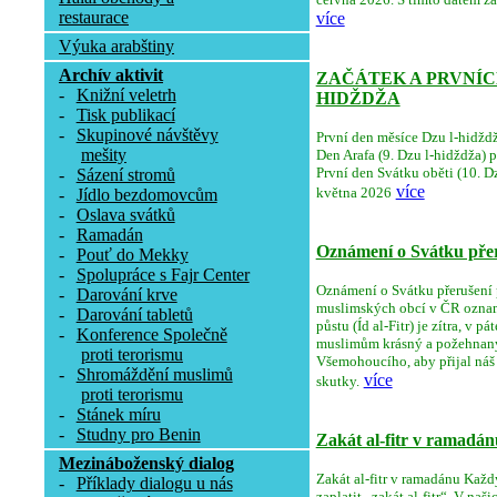
restaurace
více
Výuka arabštiny
Archív aktivit
ZAČÁTEK A PRVNÍCH
-
Knižní veletrh
HIDŽDŽA
-
Tisk publikací
-
Skupinové návštěvy
První den měsíce Dzu l-hidždž
mešity
Den Arafa (9. Dzu l-hidždža) 
První den Svátku oběti (10. Dz
-
Sázení stromů
více
května 2026
-
Jídlo bezdomovcům
-
Oslava svátků
-
Ramadán
Oznámení o Svátku přeru
-
Pouť do Mekky
-
Spolupráce s Fajr Center
Oznámení o Svátku přerušení pů
-
Darování krve
muslimských obcí v ČR oznamu
-
Darování tabletů
půstu (Íd al-Fitr) je zítra, v 
-
Konference Společně
muslimům krásný a požehnaný
proti terorismu
Všemohoucího, aby přijal náš 
-
Shromáždění muslimů
více
skutky.
proti terorismu
-
Stánek míru
-
Studny pro Benin
Zakát al-fitr v ramadán
Mezináboženský dialog
Zakát al-fitr v ramadánu Ka
-
Příklady dialogu u nás
zaplatit „zakát al-fitr“. V n